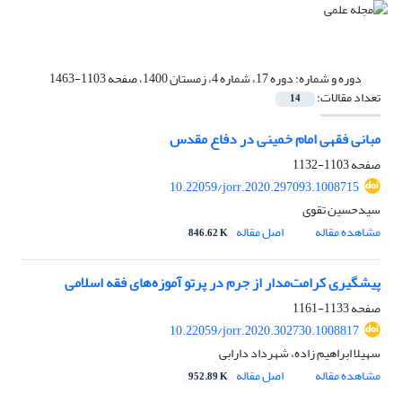
دوره و شماره:
دوره 17، شماره 4، زمستان 1400، صفحه 1103-1463
تعداد مقالات:
14
مبانی فقهی امام خمینی در دفاع مقدس
صفحه
1103-1132
10.22059/jorr.2020.297093.1008715
سیدحسین تقوی
مشاهده مقاله
اصل مقاله
846.62 K
پیشگیری کرامت‌مدار از جرم در پرتو آموزه‌های فقه اسلامی
صفحه
1133-1161
10.22059/jorr.2020.302730.1008817
سهیلا ابراهیم زاده، شهرداد دارابی
مشاهده مقاله
اصل مقاله
952.89 K