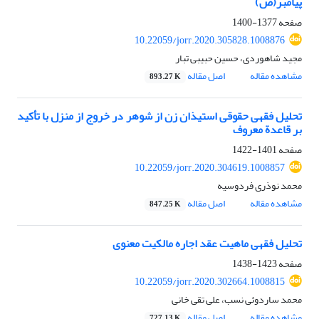
پیامبر(ص)
صفحه
1377-1400
10.22059/jorr.2020.305828.1008876
مجید شاهوردی، حسین حبیبی تبار
مشاهده مقاله
اصل مقاله
893.27 K
تحلیل فقهی حقوقی استیذان زن از شوهر در خروج از منزل با تأکید
بر قاعدة معروف
صفحه
1401-1422
10.22059/jorr.2020.304619.1008857
محمد نوذری فردوسیه
مشاهده مقاله
اصل مقاله
847.25 K
تحلیل فقهی ماهیت عقد اجاره مالکیت معنوی
صفحه
1423-1438
10.22059/jorr.2020.302664.1008815
محمد ساردوئی نسب، علی تقی خانی
مشاهده مقاله
اصل مقاله
727.13 K