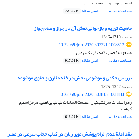
احسان عوض پور، مسعود راعی
مشاهده مقاله
اصل مقاله
729.65 K
ماهیت توریه و بازخوانی نقش آن در جواز و عدم جواز
صفحه
1319-1346
10.22059/jorr.2020.302271.1008812
مسعوده فاضل یگانه، فرانک بهمنی
مشاهده مقاله
اصل مقاله
917.92 K
بررسی حکمی و موضوعی نجش در فقه مقارن و حقوق موضوعه
صفحه
1347-1375
10.22059/jorr.2020.303815.1008833
زهرا سادات سرکشیکیان، عصمت السادات طباطبایی لطفی، هرمز اسدی
کوهباد
مشاهده مقاله
اصل مقاله
616.09 K
نقد ادلة عدم الزام پوشش موی زنان در کتاب حجاب شرعی در عصر