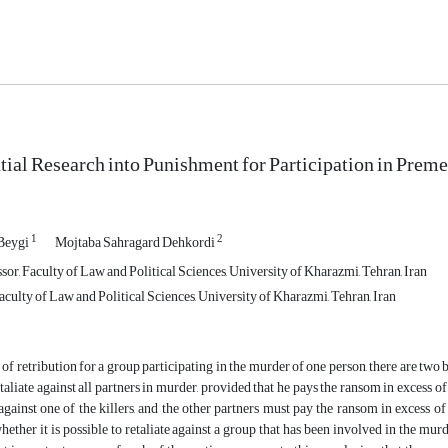
tial Research into Punishment for Participation in Prem
1
2
Beygi
Mojtaba Sahragard Dehkordi
sor, Faculty of Law and Political Sciences, University of Kharazmi, Tehran, Iran
culty of Law and Political Sciences, University of Kharazmi, Tehran, Iran
y of retribution for a group participating in the murder of one person, there are two
retaliate against all partners in murder, provided that he pays the ransom in excess o
 against one of the killers, and the other partners must pay the ransom in excess of
hether it is possible to retaliate against a group that has been involved in the mu