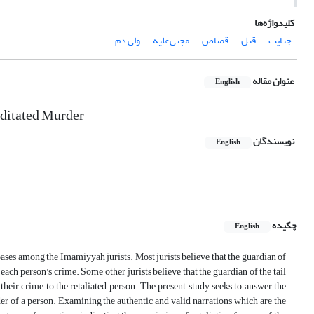
کلیدواژه‌ها
جنایت
قتل
قصاص
مجنی‌علیه
ولی ‌دم
عنوان مقاله
English
editated Murder
نویسندگان
English
چکیده
English
 bases among the Imamiyyah jurists. Most jurists believe that the guardian of
f each person's crime. Some other jurists believe that the guardian of the tail
 their crime to the retaliated person. The present study seeks to answer the
rder of a person. Examining the authentic and valid narrations which are the