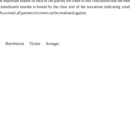
 important reason of each of the parties, we come to this conclusion that the emer
remeditated murder is bound by the clear text of the narrations indicating retal
 a result, all partners in crime can be retaliated against.
r
Retribution
Victim
Avenger