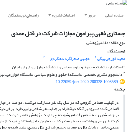
صفحه اصلی
مرور
اطلاعات نشریه
راهنمای نویسندگان
جستاری فقهی پیرامون مجازات شرکت در قتل عمدی
نوع مقاله : مقاله پژوهشی
نویسندگان
2
1
مجید قورچی بیگی
مجتبی صحراگرد دهکردی
1
استادیار، دانشکدۀ حقوق و علوم سیاسی، دانشگاه خوارزمی، تهران، ایران
2
دانشجوی دکتری تخصصی، دانشکدۀ حقوق و علوم سیاسی، دانشگاه خوارزمی، تهران
10.22059/jorr.2020.288328.1008589
چکیده
در کیفیت قصاص گروهی که در قتل یک نفر مشارکت می‌کنند، دو مبنا در میان فقی
قصاص کند؛ مشروط بر آنکه دیة مازاد بر جنایت هر شخص را بپردازد. برخی دیگر از 
بر جنایتشان را به شخص قصاص‌شونده بپردازند. پژوهش حاضر درصدد است تا
کرد؟ با بررسی روایات صحیحه و معتبر که عمده‌ترین دلیل استنادی هریک از ط
عمدی، با نص روایات دال بر قصاص جمیع شرکای قتل عمدی، مقید شده و حمل بر