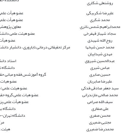
روشنعلی شکاری
علیرضا شکربیگی
عضو هیأت علمی د
محمد شکری
عضو هیأت علمی 
محمدابراهیم شمس ناتری
معاون پژوهش
سجاد شهباز قهفرخی
عضو هیئت علمی دانشگا
روح الله شهیدی
عضو هیأت 
محمد حسن شیخها
مرکز تحقیقاتی درمانی ناباروری، دانشیار دا
مهدی شیداییان
عبدالحسین شیروی
استاد دانش
عباس شیری
دانشگاه ت
حسین صابری
گروه آموزشس فقه و مبانی حق
علیرضا صابریان
عضو هیات ع
سید جعفر صادقی فدکی
عضو هیئت علمی/ 
محمد صالحی مازندرانی
عضو هیات علمی گروه حق
سیف الله صرامی
عضو هیأت علمی پز
علی صفاری
دانشگاه ب
محسن صفری
دانشگاه تهران-حقوق 
مجتبی ضمیری
مرک
محمدرضا ضمیری
هیئت ع