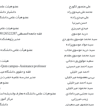
علی منصور لکورج
عضو هیئت علمی
محمدعلی مهدوی راد
دانشیار دانش
علی مهدی زاده
عضو هیأت علمی دانشکد
حسن مهرنیا
مهدی مهریزی
عضو هیئت علمی 
درید موسوی
فقه جامعه المصطفی 09126522287- سید درید موسوی مجاب. تلفن: 09338924204
سید محمد موسوی بجنوردی
مدیر پژوهشکده ا
سیدجواد موسوی‌زاده
سید درید موسوی مجاب
عضو هیأت علمی دانشکده حق
سید محمد موسوی مقدم
سعید مولوی وردنجانی
هیئت ع
سید احمد میرحسینی
ty-Qom campus-Assistance professor
احمد میر خلیلی
فقه و حقوق دانشگاه میبد .موبایل: 493806
بی بی معصومه میرخلیلی
مدیر مدرسه علمیه حضرت زی
سید احمد میرخلیلی
عضو هی
سید محمود میرخلیلی
ع
سید مجتبی میردامادی
عضو هیات علمی دانشکده معارف واندیشه اسلا
زینب میرزایی
مرکز آموز
سیدمنصور میرسعیدی
دانشگا