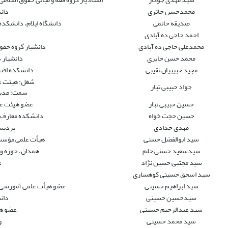
محمدحسن حائری
دان
صدیقه حاتمی
دانشگاه ایلام، دانشکده 
احمد حاجی ده آبادی
محمدعلی حاجی ده آبادی
دانشیار گروه حقو
محمد حسن حایری
دانشیار 
مجید حبیبیان نقیبی
دانشکده اقتص
شغل: هیئت عل
جواد حبیبی تبار
سمت: مدیر
حسین حبیبی تبار
عضو هیئت عل
حسین حجت خواه
دانشکده معارف و
مهدی حدادی
پردیس
سید ابوالفضل حسنی
هیأت علمی مؤسس
سیدسعید حسنی حلم
همدان، حوزه و 
سید مجتبی حسین نژاد
ع
سید اسحق حسینى کوهسارى
سید ابراهیم حسینی
عضو هیأت علمی آموزشی و
سیدحسین حسینی
دان
سید عبدالرحیم حسینی
عضو ه
سید محمد حسینی
و