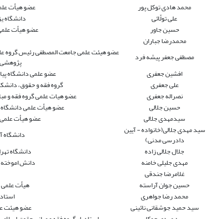
محمد هادی توکل پور
عضو هیأت علمی
علی تولّائی
دانشگاه یز
حسین جاور
عضو هیأت علمی 
محمدرضا جباران
عضو هیئت علمی جامعت المصطفی رئیس گروه علمی 
مصطفی جعفر پیشه فرد
پژوهشی د
افشین جعفری
عضو علمی دانشگاه پیام
علی جعفری
گروه فقه و حقوق، دانشکدگ
نصراله جعفری
عضو هیات علمی گروه فقه و مبا
حسین جلالی
عضو هیأت علمی دانشگاه آ
سیدمهدی جلالی
عضو هیأت علمی د
سید مهدی جلالی(خانواده - آیین
دانشگاه آزاد نرا
دادرسی مدنی)
جلال جلالی زاده
دانشگاه تهران - ال
مهدی جلیلی خامنه
دانش اموخته پ
غلامرضا جندقی
حسین جوان آراسته
هیأت علمی 
محمد رضا جواهری
استاد
سید حمید جوشقانی نائینی
عضو هیئت علم
سید مهدی جوکار
استادیار گروه فقه و مبانی حقوق اسلامی