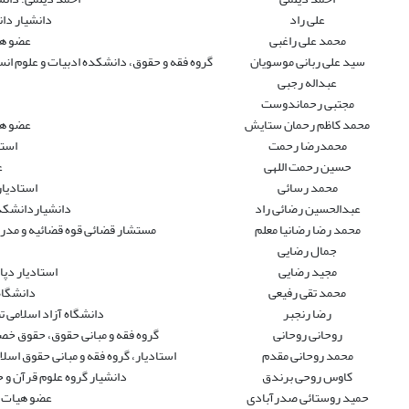
علی راد
دانشیار دا
محمد علی راغبی
عضو هی
سید علی ربانی موسویان
گروه فقه و حقوق، دانشکده ادبیات و علوم انسا
عبداله رجبی
مجتبى رحماندوست
محمد کاظم رحمان ستایش
عضو هی
محمدرضا رحمت
استا
حسین رحمت اللهی
ع
محمد رسائی
استادیا
عبدالحسین رضائی راد
دانشیاردانشکده
محمد رضا رضانیا معلم
مستشار قضائی قوه قضائیه و مدر
جمال رضایی
مجید رضایی
استادیار دپا
محمد تقی رفیعی
دانشگاه
رضا رنجبر
دانشگاه آزاد اسلامی ت
روحانی روحانی
گروه فقه و مبانی حقوق، حقوق خصو
محمد روحانی مقدم
استادیار، گروه فقه و مبانی حقوق اسلا
کاوس روحی برندق
دانشیار گروه علوم قرآن و 
حمید روستائی صدرآبادی
عضو هیات ع