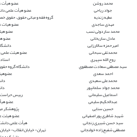
محمد روشن
عضو هیأت ع
جواد ریاحی
عضو هیأت علمی دانش
عطیه زندیه
گروه فقه و مبانی حقوق، حقوق خصو
مهدی ساجدی
عضو هیات ع
محمد ساردوئی نسب
عضو هیئ
عادل ساریخانی
عضو هی
امیرحمزه سالارزایی
دانشگا
محمدتقی سبحانی
عضو هیئت علمی پ
روح الله سپهری
استادی
سید مصطفی سعادت مصطفوی
دانشگاه گروه حقو
احمد سعدی
عضوهیئت
محمدعلی سعیدی
دان
محمد جواد سلمانپور
دان
اسماعیل سلیمانی
رییس حراست پر
عبدالحکیم سلیمی
عضو هیأت
حسین سنایی
پژوهشکر مرک
شهید شاطری پور اصفهانی
عضو هیئت عل
سید حسن شبیری زنجانی
هیأت علمی دانشگا
مصطفی شفیع‌زاده خولنجانی
تهران- خیابان انقلاب- خیابا
دانشکده حق