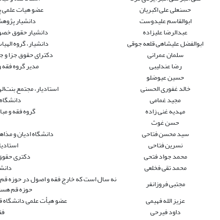
حسنعلی علی اکبریان
عضو هیات علمی پ
ابوالقاسم علیدوست
دانشیار پژوهش
عبدالرضا علیزاده
دانشیار حقوق خصو
ابوالفضل علیشاهی قلعه جوقی
دانشیار، گروه الهیا
سلمان عمرانی
دکترای حقوق جزا و 
رضا عندلیبی
مدیر گروه فقه 
حسین عیوضلو
خالد غفوری الحسنی
استادیار، مجتمع بنت‌اله
مجید غمامی
دانشگاه
مهدیه غنی زاده
گروه فقه و مب
حسن غوث
سید محسن فتاحی
دانشگاه ادیان و مذاه
نسرین فتاحی
استادیا
محمد جواد فتحی
دکتری حقوق
محمد تقی فخلعی
دانش
نه سال است که خارج فقه و اصول در حوزه قم 
مجتبی فروزانفر
حوزه قم هستم
عزیز الله فهیمی
عضو هیأت علمی دانشگاه ق
داود فیرحی
فق