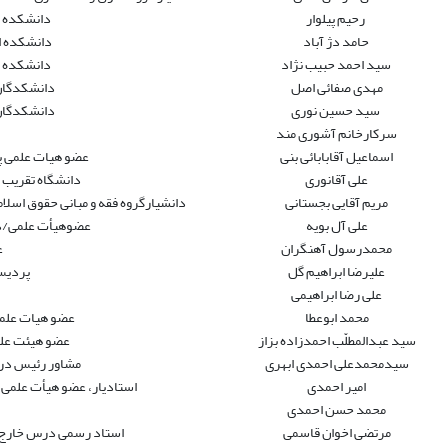
رحیم پیلوار
دانشکده ح
حامد دژ آباد
دانشکده ا
سید احمد حبیب نژاد
دانشکده ح
مهدی صفائی اصل
دانشکدگان 
سید حسین نوری
دانشکدگان 
سرکارخانم آشوری مند
اسماعیل آقابابائی بنی
عضو هیات علمی پ
علی آقانوری
دانشگاه تقریب د
مریم آقایی بجستانی
دانشیارگروه فقه و مبانی حقوق اسلا
علی آل بویه
عضوهیأت علمی/دا
محمدرسول آهنگران
ع
علیرضا ابراهیم گل
پردیس
علی رضا ابراهیمی
محمد ابوعطا
عضو هیات علمی
سید عبدالمطلّب احمدزاده بزاز
عضو هیئت علم
سیدمحمدعلی احمدى ابهرى
مشاور رئیس در 
امیر احمدی
استادیار، عضو هیأت علمی گ
محمد حسن احمدی
مرتضی اخوان قاسمی
استاد رسمی درس خارج ح