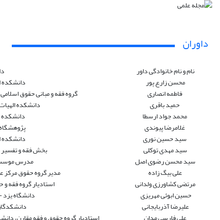
داوران
نام و نام خانوادگی داور
دا
محسن زارع پور
دانشکده ا
فاطمه انصاری
گروه فقه و مبانی حقوق اسلامی،
حمید باقری
دانشکده الهیات 
محمد جواد ارسطا
دانشکده ح
غلامرضا پیوندی
پژوهشگاه 
سید حسین نوری
دانشکده ا
سید مهدی توکلی
بخش فقه و تفسیر و 
سید محسن رضوی اصل
مدرس موسسه 
علی بیگ زاده
مدیر گروه حقوق مرکز ع
مرتضی کشاورزی ولدانی
استادیار گروه فقه و 
حسین ابوئی مهریزی
دانشگاه یزد 
علیرضا آذربایجانی
دانشکدگان
علی فارسی مدان
استادیار گروه حقوق و فقه مقارن، دانش