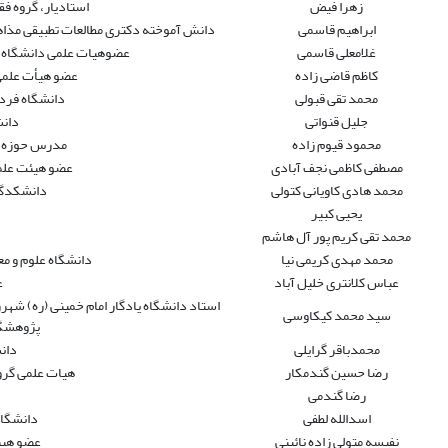
زهرا فیض
استادیار، گروه فقه
ابراهیم قاسمی
دانش آموخته دکتری مطالعات تطبیقی مذاه
غلامعلی قاسمی
عضوهیات علمی دانشگاه ق
کاظم قاضی زاده
عضو هیأت علمی
محمد تقی قبولی
دانشگاه فردوسی - 
جلیل قنواتی
دانش
محمود قیوم زاده
مدرس حوزه ع
مصطفی کاظمی نجف آبادی
عضو هیئت علم
محمد هادی کاویانی کتولی
دانشکدگان
یحیی کبیر
محمد تقی کریم پور آل هاشم
محمد مهدی کریمی نیا
دانشگاه علوم و م
عباس کلانتری خلیل آباد
ع
استاد دانشگاه یادگار امام خمینی (ره) شه
سید محمد کیکاوسی
پژوهشگر
محمدباقر گرایلی
دان
رضا حسین گندمکار
هیات علمی گر
رضا گندمی
اسدالله لطفی
دانشگاه 
نفیسه متولی زاده نائینی
عضو هیئ