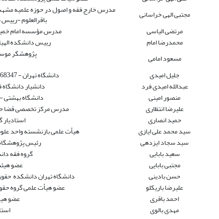
مدرس خارج فقه و اصول در حوزه علمیه مشهد 
مجتبی الهی خراسانی
باقرالعلوم -رییس
مرتضی الیاسی
مدرس مؤسسه امام خمینی
محمدرضا امام
رییس دانشکده الهیا
پژوهشگر موسسه
مسعود امامی
جلیل امیدی
دانشگاه تهران - 09121968347 - فقه شافعی- فقه و حقوق جزا
عبدالله امیدی فرد
دانشیار دانشگاه ق
منصور امینی
دانشگاه بهشتی - حقوق
علیرضا انتظاری
مدرس مرکز تخصصی قضا حوزه
حمید انصاری
استادیار گ
سید محمد علی ایازی
هیأت علمی بازنشسته واحد علوم و
سید سجاد ایزدهی
رئیس پژوهشگاه ف
سعید بابایی
گروه فقه دانش
مجتبی بابایی
عضو هیئت 
حسن بادینی
دانشگاه تهران دانشکده حقوق - حق
علیرضا باریکلو
عضو هیأت علمی گروه حقو
احمد باقری
عضو هیا
مهدی بالوی
استا