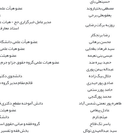
حسینعلی بای
مصطفی بختیاروند
عضو هیأت علمی
یعقوبعلی برجی
ع
مدیرعامل خبرگزاری حج - هیات عل
روزبه برکت رضایی
استاد معارف
رضا برنجکار
محسن برهانی
عضو هیأت علمی دانشگاه
سید فرهاد بطحایی
عضو هیات علمی د
عیسی بنی نعیمه
عضو هیئت ع
حمید بهره مند
عضو هیات علمی گروه حقوق جزا و جرم
عبداله بهمن پوری
د
جلال بیگ زاده
دانشجوی دکتر
صادق پورحیدری
قائم مقام مدیر گروه
حامد پوررستمی
محمد پورگنجی
طاهره پور نعمتی شمس آباد
دانش آموخنه مقطع دکتری فق
عادل پیغامی
عضو هیئت 
میثم تارم
دانشگا
یاسر تک فلاح
گروه فقه و مبانی حقوق اسلا
سید عبدالمهدی توکل
بخش فقه و تفسیر و 