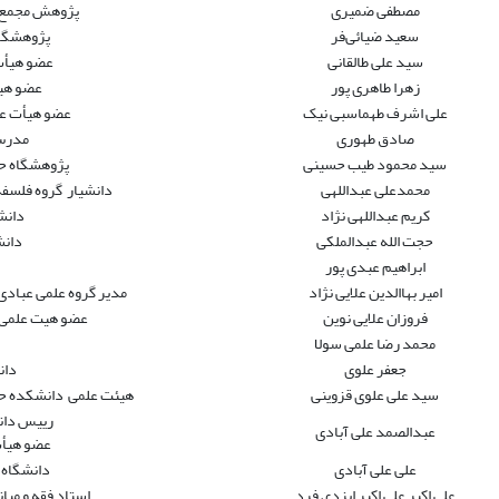
مصطفی ضمیری
پژوهش مجمع ج
سعید ضیائی‌فر
پژوهشگاه
سید علی طالقانی
عضو هیأت 
زهرا طاهری پور
عضو هیئ
علی اشرف طهماسبی نیک
عضو هیأت علم
صادق طهوری
مدرس
سید محمود طیب حسینی
پژوهشگاه حو
محمدعلی عبداللهی
دانشیار گروه فلسفه
کریم عبداللهی نژاد
دانش
حجت الله عبدالملکی
دانش
ابراهیم عبدی پور
امیر بهاالدین علایی نژاد
مدیر گروه علمی عباد
فروزان علایی نوین
عضو هیت علمی گ
محمد رضا علمی سولا
جعفر علوی
دان
سید علی علوی قزوینی
هیئت علمی دانشکده حق
رییس دان
عبدالصمد علی آبادی
عضو هیأت
علی علی آبادی
دانشگاه 
علی اکبر علی اکبر ایزدی فرد
استاد فقه و مبانی حقو