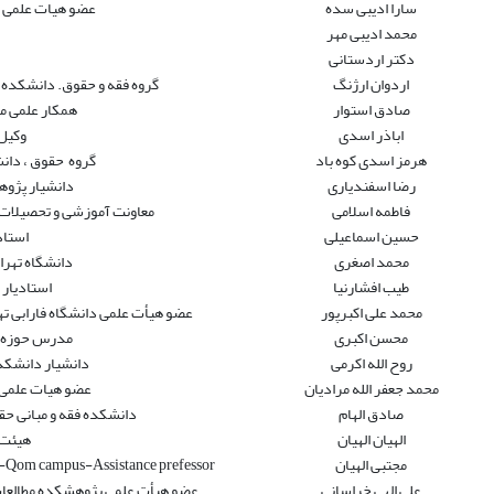
سارا ادیبی سده
عضو هیات علمی د
محمد ادیبی مهر
دکتر اردستانی
اردوان ارژنگ
گروه فقه و حقوق. دانشکده ع
صادق استوار
همکار علمی م
اباذر اسدی
وکیل
هرمز اسدی کوه باد
گروه حقوق ، دانش
رضا اسفندیاری
دانشیار پژوه
فاطمه اسلامی
معاونت آموزشی و تحصیلات
حسین اسماعیلی
استاد
محمد اصغری
دانشگاه تهر
طیب افشارنیا
استادیار 
محمد علی اکبرپور
عضو هیأت علمی دانشگاه فارابی ته
محسن اکبری
مدرس حوزه و 
روح الله اکرمی
دانشیار دانشکده
محمد جعفر الله مرادیان
عضو هیات علمی د
صادق الهام
دانشکده فقه و مبانی حق
الهیان الهیان
هیئت 
مجتبی الهیان
ty-Qom campus-Assistance prefessor
علی الهی خراسانی
عضو هیأت علمی پژوهشکده مطالعات