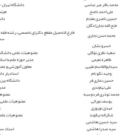
محمد باقر میر عباسی
دانشگاه تهران - حقوق
علی احمد ناصح
هیئت
حسین ناصری مقدم
دان
فتح الله نجارزادگان
فارغ التحصیل مقطع دکترای تخصصی، رشته فقه و 
محمدحسن نجاری
سمن
خسرو نشان
سعید نظری توکلی
عضو هیئت علمی دانشکده 
طاهره نعیمی
مدیر حوزه علمیه اسلا
سیدابوالقاسم نقیبی
معاون آموزشی و عض
وحید نکو نام
استادیار د
حسین نمازی فر
دانشگاه بین المللی
علی نهاوندی
مدر
محمد نوذری فردوسیه
عضو هی
یوسف نورائی
عضو هیات علمی 
مهدی نوروزی
ع
شکراله نیکوند
عضو هیات علمی 
سید حسین هاشمی
سید صدرا هاشمی
استاد سط