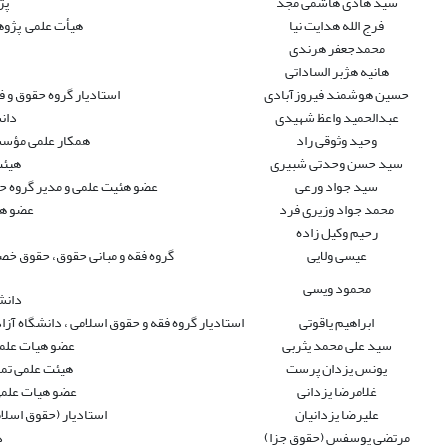
سید هادی هاشمی مجد
پژ
فرج الله هدایت نیا
هیأت علمی پژوه
محمدجعفر هرندی
هانیه هژبر الساداتی
حسین هوشمند فیروزآبادی
استادیار گروه حقوق و 
عبدالحمید واعظ شهیدی
دان
وحید وثوقی راد
همکار علمی مؤسس
سید حسن وحدتی شبیری
هیئت
سید جواد ورعی
عضو هئیت علمی و مدیر گروه حق
محمد جواد وزیری فرد
عضو هی
رحیم وکیل زاده
عیسی ولایی
گروه فقه و مبانی حقوق، حقوق خصو
محمود ویسی
دانش
ابراهیم یاقوتی
استادیار گروه فقه و حقوق اسلامی ، دانشگاه آزاد
سید علی محمد یثربی
عضو هیات علمی
یونس یزدان پرست
هیئت علمی تما
غلامرضا یزدانی
عضو هیات علمی
علیرضا یزدانیان
استادیار (حقوق اسلامی ) د
مرتضی یوسفس (حقوق جزا)
د