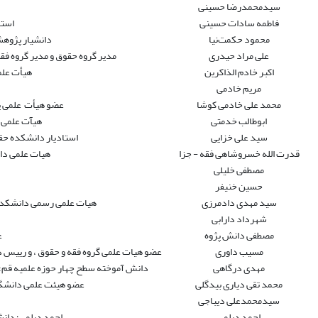
سیدمحمدرضا حسینی
فاطمه سادات حسینی
استا
محمود حکمت‌نیا
دانشیار پژوهش
علی مراد حیدری
مدیر گروه حقوق و مدیر گروه 
اکبر خادم الذاکرین
هیأت علم
مریم خادمی
محمد علی خادمی کوشا
عضو هیأت علمی پ
ابوطالب خدمتی
هیآت علمی 
سید علی خزایی
استادیار دانشکده حق
قدرت الله خسروشاهی فقه - جزا
هیات علمی دانشگاه 
مصطفی خلیلی
حسین خنیفر
سید مهدی دادمرزی
هیات علمی رسمی دانشکده
شهرداد دارابی
مصطفی دانش پژوه
ع
مسیب داوری
عضو هیات علمی گروه فقه و حقوق ، و رییس د
مهدی درگاهی
دانش آموخته سطح چهار حوزه علمیه قم؛ ا
محمد تقی دیاری بیدگلی
عضو هیئت علمی دانشگاه
سیدمحمدعلی دیباجی
احمد دیلمی
احمد دیلمی؛ دان