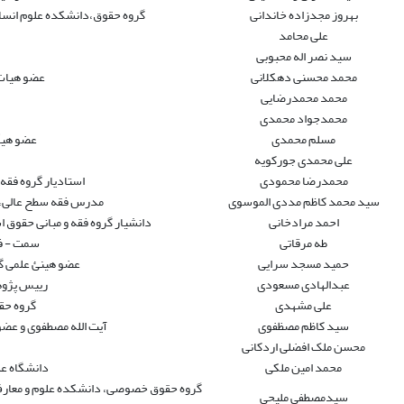
بهروز مجدزاده خاندانی
گروه حقوق،دانشکده علوم انسا
علی محامد
سید نصر اله محبوبی
محمد محسنی دهکلانی
عضو هیات 
محمد محمدرضایى
محمدجواد محمدی
مسلم محمدی
عضو هیأ
علی محمدی جورکویه
محمدرضا محمودی
استادیار گروه فقه
سید محمد کاظم مددی الموسوی
مدرس فقه سطح عالی، حو
احمد مرادخانی
دانشیار گروه فقه و مبانی حقوق اس
طه مرقاتی
سمت - فقه و
حمید مسجد سرایی
عضو هینئ علمی گ
عبدالهادی مسعودی
رییس پژوه
علی مشهدی
گروه حق
سید کاظم مصظفوی
آیت الله مصطفوی و عض
محسن ملک افضلی اردکانی
محمد امین ملکی
دانشگاه عل
گروه حقوق خصوصی، دانشکده علوم و معارف قر
سیدمصطفی ملیحی