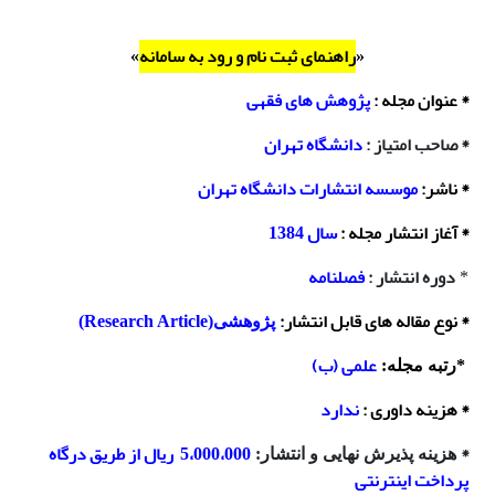
راهنمای ثبت نام و رود به سامانه
»
«
* عنوان مجله :
پژوهش های فقهی
* صاحب امتیاز :
دانشگاه تهران
* ناشر
:
موسسه انتشارات دانشگاه تهران
*
آغاز انتشار مجله
:
سال 1384
دوره انتشار :
فصلنامه
*
* نوع مقاله های قابل انتشار
:
پژوهشی(Research Article)
علمی (ب)
*رتبه مجله:
* هزینه داوری :
ندارد
*
5،000،000 ریال از طریق درگاه
هزینه پذیرش نهایی و انتشار:
پرداخت اینترنتی