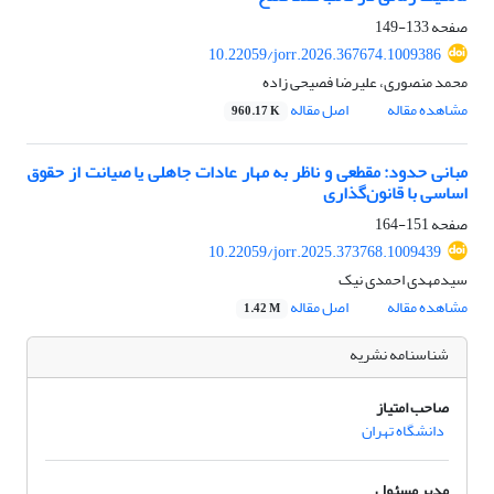
صفحه
133-149
10.22059/jorr.2026.367674.1009386
محمد منصوری، علیرضا فصیحی زاده
مشاهده مقاله
اصل مقاله
960.17 K
مبانی حدود: مقطعی و ناظر به مهار عادات جاهلی یا صیانت از حقوق
اساسی با قانون‌گذاری
صفحه
151-164
10.22059/jorr.2025.373768.1009439
سیدمهدی احمدی نیک
مشاهده مقاله
اصل مقاله
1.42 M
شناسنامه نشریه
صاحب امتیاز
دانشگاه تهران
مدیر مسئول