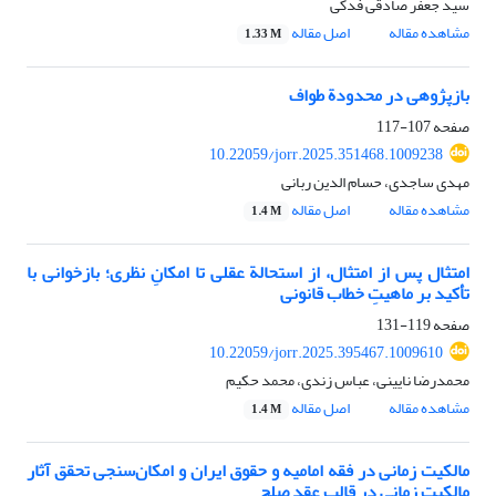
سید جعفر صادقی فدکی
مشاهده مقاله
اصل مقاله
1.33 M
بازپژوهی در محدودة طواف
صفحه
107-117
10.22059/jorr.2025.351468.1009238
مهدی ساجدی، حسام الدین ربانی
مشاهده مقاله
اصل مقاله
1.4 M
امتثال پس از امتثال، از استحالة عقلی تا امکانِ نظری؛ بازخوانی با
تأکید بر ماهیتِ خطاب قانونی
صفحه
119-131
10.22059/jorr.2025.395467.1009610
محمدرضا نایینی، عباس زندی، محمد حکیم
مشاهده مقاله
اصل مقاله
1.4 M
مالکیت زمانی در فقه امامیه و حقوق ایران و امکان‌سنجی تحقق آثار
مالکیت زمانی در قالب عقد صلح