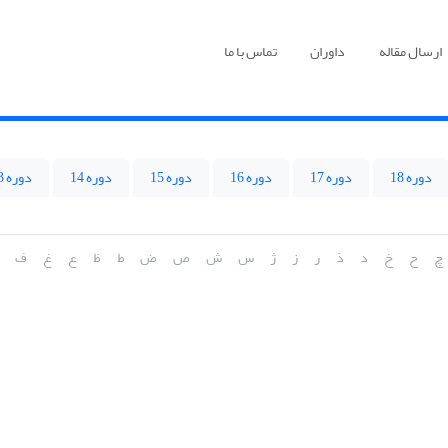
ارسال مقاله
داوران
تماس با ما
دوره 18
دوره 17
دوره 16
دوره 15
دوره 14
دوره 13
چ
ح
خ
د
ذ
ر
ز
ژ
س
ش
ص
ض
ط
ظ
ع
غ
ف