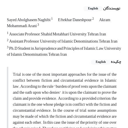
نویسندگان
English
1
2
Sayed Abolghasem Naghibi
Eftekhar Daneshpour
Akram
3
Mohammadi Arani
1
Associate Professor, Shahid Motahhari University, Tehran, Iran
2
Assistant Professor, University of Islamic Denominations, Tehran, Iran
3
Ph.D Student in Jurisprudence and Principles of Islamic Law, University
of Islamic Denominations, Tehran, Iran
چکیده
English
Trial is one of the most important approaches for the issue of the
conflict between fiction and circumstantial evidence in Islamic
law. According to the rule "burden of proof rests upon the claimant
and the oath upon who denies", it is upon the claimant to prove the
claim and provide evidence. According to a provided criterion, the
claimant is the one whose pledge is in conflict with the fiction and
circumstantial evidence. In the course of trial, some assumptions
may be made of which the fiction and circumstantial evidence are
against each other. In this case, the issue of the priority of one over