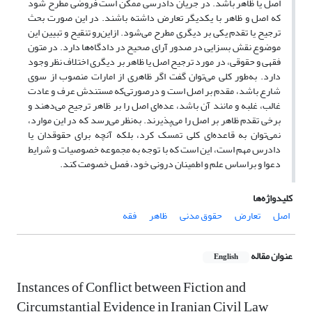
اصل یا ظاهر باشد. در جریان دادرسی ممکن است فروضی مطرح شود
که اصل و ظاهر با یکدیگر تعارض داشته باشند. در این صورت بحث
ترجیح یا تقدم یکی بر دیگری مطرح می‌شود. ازاین‌رو تنقیح و تبیین این
موضوع نقش بسزایی در صدور آرای صحیح در دادگاه‌ها دارد. در متون
فقهی و حقوقی، در مورد ترجیح اصل یا ظاهر بر دیگری اختلاف نظر وجود
دارد. به‌طور کلی می‌توان گفت اگر ظاهری از امارات منصوب از سوی
شارع باشد، مقدم بر اصل است و درصورتی‌که مستندش عرف و عادت
غالب، غلبه و مانند آن باشد، عده‌ای اصل را بر ظاهر ترجیح می‌دهند و
برخی تقدم ظاهر بر اصل را می‌پذیرند. به‌نظر می‌رسد که در این موارد،
نمی‌توان به قاعده‌ای کلی تمسک کرد، بلکه آنچه برای حقوقدان یا
دادرس مهم است، این است که با توجه به مجموعه خصوصیات و شرایط
دعوا و براساس علم و اطمینان درونی خود، فصل خصومت کند.
کلیدواژه‌ها
اصل
تعارض
حقوق مدنی
ظاهر
فقه
عنوان مقاله
English
Instances of Conflict between Fiction and
Circumstantial Evidence in Iranian Civil Law