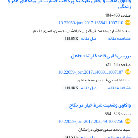
واکاوی صحت و بطلان تعهد به پرداخت خسارت در بیمه‌های عمر و
زندگی
صفحه
463-484
10.22059/jorr.2017.135841.1007110
سعید افشاری، محمدتقی قبولی درافشان، حسین ناصری مقدم
مشاهده مقاله
اصل مقاله
319.85 K
بررسی فقهی قاعدۀ ارشاد جاهل
صفحه
485-521
10.22059/jorr.2017.140691.1007187
عبدالله امیدی فرد، مرضیه پیله ور
مشاهده مقاله
اصل مقاله
410.48 K
واکاوی وضعیت شرط خیار در نکاح
صفحه
523-554
10.22059/jorr.2017.202549.1007256
سید محمد مهدی قبولی درافشان
مشاهده مقاله
اصل مقاله
341.53 K