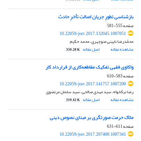
بازشناسی تطورِ جریان اصالت تأخرِ حادث
صفحه
555-581
10.22059/jorr.2017.132045.1007051
محمّدرضا نایینی منوچهری، محمد حکیم
مشاهده مقاله
اصل مقاله
350.28 K
واکاوی فقهی تفکیک مقاطعه‌کاری از قرارداد کار
صفحه
583-610
10.22059/jorr.2017.141757.1007200
رضا نیکخواه، سید مهدی صالحی، سید سلمان مرتضوی
مشاهده مقاله
اصل مقاله
319.42 K
ملاک حرمت صورتگری بر مبنای نصوص دینی
صفحه
611-631
10.22059/jorr.2017.207408.1007341