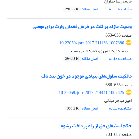
محمدرضا جباران
مشاهده مقاله
اصل مقاله
291.65 K
وصیت مازاد بر ثلث در فرض فقدان وارث برای موصی
صفحه
633-653
10.22059/jorr.2017.211136.1007386
سیدمهدی دادمرزی، حمزه امینی‌نسب
مشاهده مقاله
اصل مقاله
294.43 K
مالکیت سلول‌های بنیادی موجود در خون بند ناف
صفحه
655-686
10.22059/jorr.2017.214441.1007425
امیر مهاجر میلانی
مشاهده مقاله
اصل مقاله
355.5 K
حکم استیفای حق از راه پرداخت رشوه
صفحه
687-703