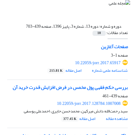
دوره و شماره:
دوره 13، شماره 3، پاییز 1396، صفحه 439-703
تعداد مقالات:
10
صفحات آغازین
صفحه
1-3
10.22059/jorr.2017.65917
شناسنامه علمی شماره
اصل مقاله
215.81 K
بررسی حکم فقهی پول مخمس در فرض افزایش قدرت خرید آن
صفحه
439-461
10.22059/jorr.2017.128784.1007008
سید رحمت‌الله دانش میرکهن، محمدحسن حایری، احمدعلی یوسفی
مشاهده مقاله
اصل مقاله
377.45 K