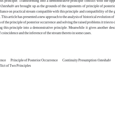
is principle. Transforming into a demonstrative principle, conflict with the oppo
(
Isteshab
) are brought up as the grounds of the opponents of principle of posterio
eliance on practical stream compatible with this principle, and compatibility of the
e. This article has presented a new approach to the analysis of historical evolution o
 of the principle of posterior occurrence and solving the raised problems, it tries t
 this principle into a demonstrative principle. Meanwhile, it gives another descr
f coincidence and the inference of the stream thereto in some cases.
rence
Principle of Posterior Occurrence
Continuity Presumption (Isteshab)
lict of Two Principles