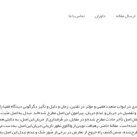
ارسال مقاله
داوران
تماس با ما
ی در ابواب متعدد فقهی و مؤثر در تقنین، زمان و دلیل و تأثیرِ دگرگونیِ دیدگاه فقها 
 و تفصیل در جریان و عدم جریان، پیرامون این اصل مطرح شده‌اند. تبدل به اصل مثبِت، 
نِ اصل تأخر حادث مطرح شده و در مقابل، در طرفداری از جریانِ این اصل، به دلایلی همچ
شده است. مقالۀ حاضر، رهیافت نوینی از واکاویِ تطور تاریخیِ جریان این اصل، به‌دست می‌
رح‌شده، ضمن کشف راه خروج از تعارض در برخی از صُوَر شک و عدم تبدل این اصل به 