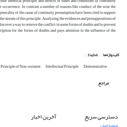
site identical principle, and defects of bases and conditions of continuity
r occurrence. In contrast, a number of reasons like conduct of the wise, the
 generality of the cause of continuity presumption have been cited to support
f the stream of this principle. Analyzing the evidences and presuppositions of
o discover a way to remove the conflict in some forms of doubts and to prevent
iption for the forms of doubts, and pays attention to the influence of the
کلیدواژه‌ها
English
Principle of Non-existent
Intellectual Principle
Demonstrative
مراجع
دسترسی سریع
آخرین اخبار
صفحه اصلی