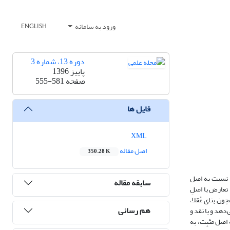
ورود به سامانه
ENGLISH
دوره 13، شماره 3
پاییز 1396
صفحه
555-581
فایل ها
XML
اصل مقاله
350.28 K
را نسبت به اصل
سابقه مقاله
تعارض با اصلِ
ون بنای عُقلا،
هم رسانی
دهد و با نقد و
اصل مثبِت، به