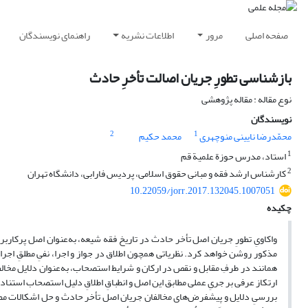
صفحه اصلی
مرور
اطلاعات نشریه
راهنمای نویسندگان
بازشناسی تطورِ جریان اصالت تأخرِ حادث
نوع مقاله : مقاله پژوهشی
نویسندگان
2
1
محمّدرضا نایینی منوچهری
محمد حکیم
1
استاد، مدرس حوزة علمیة قم
2
کارشناس ارشد فقه و مبانی حقوق اسلامی، پردیس فارابی، دانشگاه تهران
10.22059/jorr.2017.132045.1007051
چکیده
واکاویِ تطورِ جریان اصل تأخر حادث در تاریخ فقه شیعه، به‌عنوان اصل پرکاربرد
مذکور روشن خواهد کرد. نظریاتی همچون اطلاق در جواز و اجرا، نفیِ مطلقِ اجرا
همانند در طرفِ مقابل و نقص در ارکان و شرایط استصحاب، به‌عنوان دلایل مخالفا
ارتکاز عرفی بر جریِ عملی مطابق این اصل و انطباقِ اطلاقِ دلیل استصحاب استناد 
بررسیِ دلایل و پیشفرض‌های مخالفان جریان اصل تأخر حادث و حل اشکالات مط