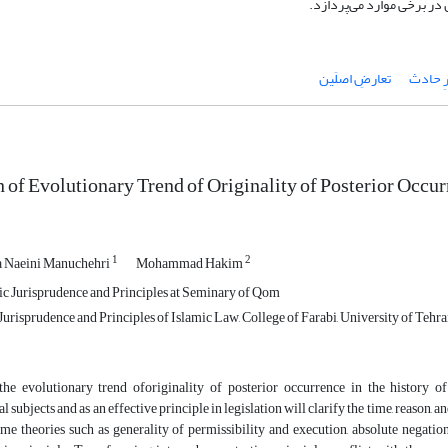
ن در برخی موارد می‌پردازد.
ِ حادث
تعارضِ اصلَین
 of Evolutionary Trend of Originality of Posterior Occu
1
2
Naeini Manuchehri
Mohammad Hakim
ic Jurisprudence and Principles at Seminary of Qom
urisprudence and Principles of Islamic Law, College of Farabi, University of Tehr
the evolutionary trend oforiginality of posterior occurrence in the history o
al subjects and as an effective principle in legislation will clarify the time, reason
ome theories such as generality of permissibility and execution, absolute negati