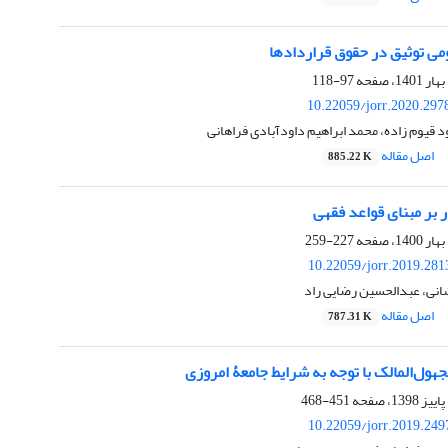
می توثیق در حقوق قراردادها
97-118
10.22059/jorr.2020.297
د قیوم زاده، محمد ابراهیم داودآبادی فراهانی
اصل مقاله
885.22 K
 بر مبنای قواعد فقهی
227-259
10.22059/jorr.2019.281
انی، عبدالحسین رضایی راد
اصل مقاله
787.31 K
هول‌المالک با توجه به شرایط جامعۀ امروزی
451-468
10.22059/jorr.2019.249