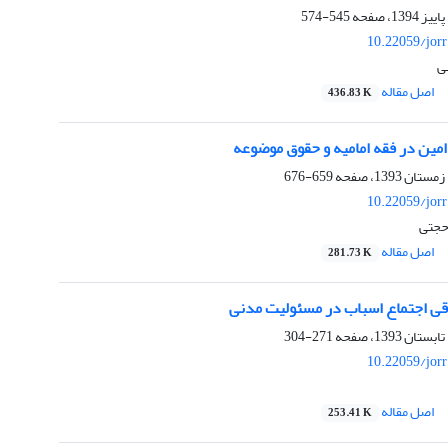
545-574
10.22059/jor
ی
اصل مقاله
436.83 K
مین در فقه امامیه و حقوق موضوعه
659-676
10.22059/jor
حجتی
اصل مقاله
281.73 K
قی اجتماع اسباب در مسئولیت مدنی
271-304
10.22059/jor
اصل مقاله
253.41 K