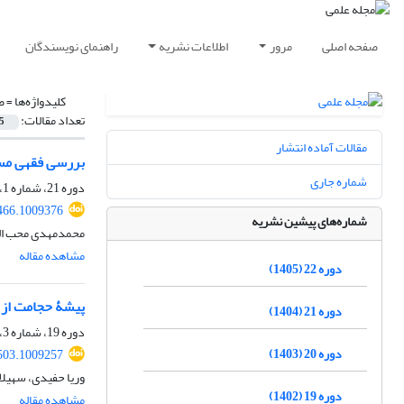
صفحه اصلی
مرور
اطلاعات نشریه
راهنمای نویسندگان
کلیدواژه‌ها =
ض
تعداد مقالات:
5
مقالات آماده انتشار
بررسی فقهی مسئ
شماره جاری
دوره 21، شماره 1، بهار 1404، صفحه
466.1009376
شماره‌های پیشین نشریه
محمدمهدی محب الر
مشاهده مقاله
دوره 22 (1405)
پیشۀ حجامت از د
دوره 21 (1404)
دوره 19، شماره 3، پاییز 1402، صفحه
دوره 20 (1403)
503.1009257
وریا حفیدی، سهیل
دوره 19 (1402)
مشاهده مقاله