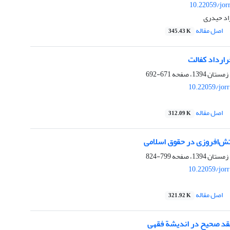
10.22059/jor
اد حیدری
اصل مقاله
345.43 K
قرارداد کفالت
671-692
10.22059/jor
اصل مقاله
312.09 K
تش‌افروزی در حقوق اسلامی
799-824
10.22059/jor
اصل مقاله
321.92 K
قد صحیح در اندیشة فقهی