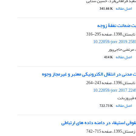
عید فراهانی‌فرد، حسین سنایی
اصل مقاله
341.66 K
ت ضمانت نفقۀ زوجه
295-316
10.22059/jorr.2019.258
 مرتضی حاجی‌پور
اصل مقاله
414 K
مدنی در انتقال الکترونیکی معتبر و غیرمجاز وجوه
243-264
10.22059/jorr.2017.224
ه فیروزبخت
اصل مقاله
722.73 K
قی استیفاء در دامنه داده های ارتباطی
715-742