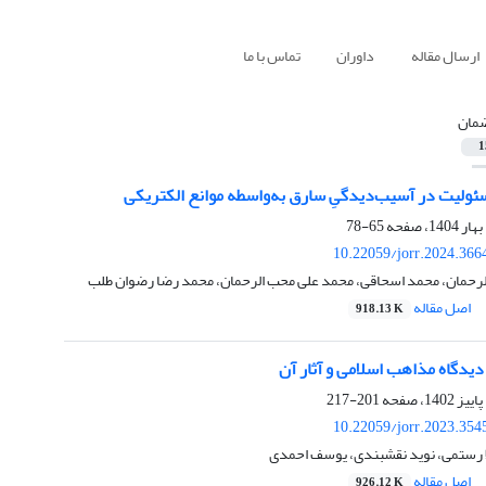
ارسال مقاله
داوران
تماس با ما
مان
1
ولیت در آسیب‌دیدگیِ سارق به‌واسطه موانع الکتریکی
65-78
10.22059/jorr.2024.366
حمان، محمد اسحاقی، محمد علی محب الرحمان، محمد رضا رضوان طلب
اصل مقاله
918.13 K
یدگاه مذاهب اسلامی و آثار آن
201-217
10.22059/jorr.2023.354
ا رستمی، نوید نقشبندی، یوسف احمدی
اصل مقاله
926.12 K