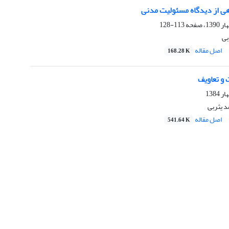
ی از دیدگاه مسئولیت مدنی
113-128
بی
اصل مقاله
168.28 K
 و تعاویف
 یثربى
اصل مقاله
541.64 K