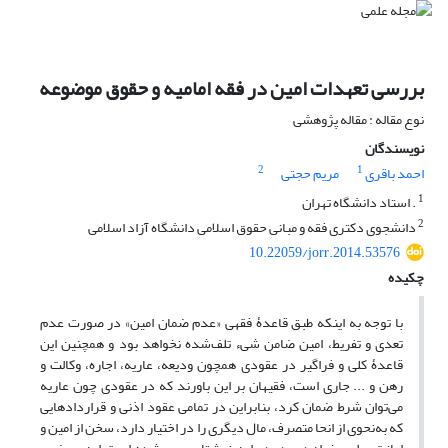
بررسی تعهدات امین در فقه امامیه و حقوق موضوعه
نوع مقاله : مقاله پژوهشی
نویسندگان
2
1
احمد باقری
مریم حجتی
1
. استاد دانشگاه تهران
2
دانشجوی دکتری فقه و مبانی حقوق اسلامی دانشگاه آزاد اسلامی
10.22059/jorr.2014.53576
چکیده
با توجه به اینکه طبق قاعدۀ فقهی «عدم ضمان امین» در صورت عدم
تعدی و تفریط، امین ضامن شیء تلف‌شده نخواهد بود و همچنین این
قاعدۀ کلی و فراگیر در عقودی همچون ودیعه، عاریه، اجاره، وکالت و
رهن و ... جاری است، فقیهان بر این باورند که در عقودی چون عاریه
می‌توان شرط ضمان کرد، بنابراین در تمامی عقود اذنی و قراردادهایی
که به‌نحوی از انحا متصرف، مال دیگری را در اختیار دارد، سخن از امین و