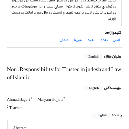
امانت مطرح خواهد بود. در این نوشتار سعی شده است این موضوع
به‌گونه‌ای منقح تحلیل شود تا بتوان مبنای علمی را در موضوعات مربوط
به امین، امانت و تعهد یا عدم تعهد او نسبت به مال مورد امانت به‌دست
آورد.
کلیدواژه‌ها
امین
تعدی
تعهد
تفریط
ضمان
عنوان مقاله
English
Non – Responsibility for Trustee in judesh and Law
of Islamic
نویسندگان
English
1
2
Ahmad Bageri
Maryam Hojjati
2
Teacher
چکیده
English
Abstract: