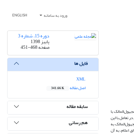
ورود به سامانه
ENGLISH
دوره 15، شماره 3
پاییز 1398
صفحه
451-468
فایل ها
XML
اصل مقاله
341.66 K
سابقه مقاله
هول‌المالک با
ر تعامل با این
هم رسانی
هول‌المالک به
 اعلام، به آن