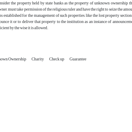
sider the property held by state banks as the property of unknown ownership, the 
wner, must take permission of the religious ruler and have the right to seize the am
ns established for the management of such properties, like the lost property section a
unce it or to deliver that property to the institution as an instance of announc
icient by the wise it is allowed.
known Ownership
Charity
Check up
Guarantee