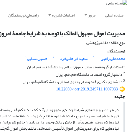
صفحه اصلی
مرور
اطلاعات نشریه
راهنمای نویسندگان
مدیریت اموال مجهول‌المالک با توجه به شرایط جامعۀ امرو
نوع مقاله : مقاله پژوهشی
نویسندگان
3
2
1
محمدعلی راغبی
سعید فراهانی‌فرد
حسین سنایی
1
استادیار گروه فقه و مبانی حقوق اسلامی، دانشگاه قم، قم، ایران
2
دانشیار گروه اقتصاد، دانشگاه قم، قم، ایران
3
دانشجوی دکتری فقه و مبانی حقوق اسلامی، دانشگاه قم، قم، ایران
10.22059/jorr.2019.249711.1007933
چکیده
در هر عصر و جامعه‌ای شرایط جدیدی به‌وجود می‌آید که باید حکم فقهی مسئلۀ 
توجه به شرایط عصر حاضر پرداخته شده و به نتایج ذیل دست یافته است: الف) بنا
نهادها که به‌طور طبیعی یأس از یافتن مالک وجود دارد، باید از حاکم شرع اذ
نهادهایی که برای مدیریت این اموال تأسیس شده‌اند، مانند بخش اموال گم‌شدۀ 