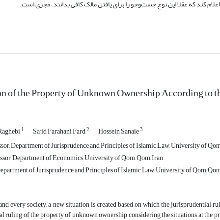
علام کند که عقلا این نوع جست‌وجو را برای یافتن مالک کافی بدانند، مجزی است.
on of the Property of Unknown Ownership According to t
1
2
3
Raghebi
Sa'id Farahani Fard
Hossein Sanaie
ssor, Department of Jurisprudence and Principles of Islamic Law, University of Qom
ssor, Department of Economics, University of Qom, Qom, Iran
epartment of Jurisprudence and Principles of Islamic Law, University of Qom, Qom
and every society, a new situation is created based on which the jurisprudential r
al ruling of the property of unknown ownership considering the situations at the p