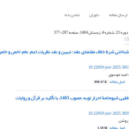
ارسال مقاله
داوران
تماس با ما
دوره 21، شماره 4، زمستان 1404، صفحه 287-377
شناختی شرط خلاف مقتضای عقد: تبیین و نقد نظریات اعم، عام، اخص و خا
10.22059/jorr.2025.385
 امید موسوی
اصل مقاله
898.47 K
نامة احراز توبه، مصوب 1403، با تأکید بر قرآن و روایات
10.22059/jorr.2025.382
 روشن
اصل مقاله
1.59 M