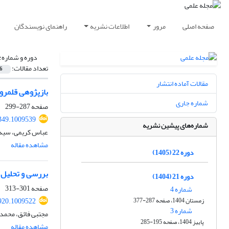
صفحه اصلی
مرور
اطلاعات نشریه
راهنمای نویسندگان
دوره و شماره:
تعداد مقالات:
6
مقالات آماده انتشار
بازپژوهی قلمرو
شماره جاری
صفحه
287-299
349.1009539
شماره‌های پیشین نشریه
عباس کریمی، سید
مشاهده مقاله
دوره 22 (1405)
بررسی و تحلیل فقهی شیوه‌
دوره 21 (1404)
صفحه
301-313
شماره 4
زمستان 1404، صفحه 287-377
920.1009522
شماره 3
مجتبی فائق، محمد
پاییز 1404، صفحه 195-285
مشاهده مقاله