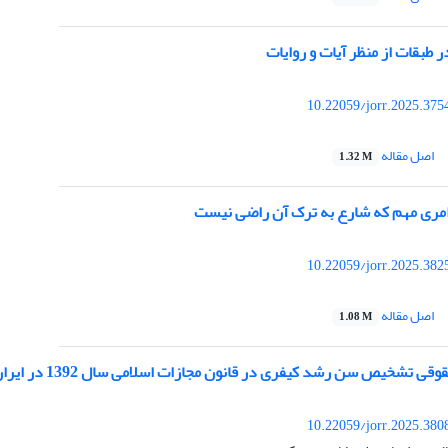
ر طبقات از منظر آیات و روایات
10.22059/jorr.2025.375
اصل مقاله
1.32 M
 امری مهم که شارع به ترک آن راضی نیست
10.22059/jorr.2025.382
اصل مقاله
1.08 M
قی تشخیص سن رشد کیفری در قانون مجازات اسلامی سال 1392 در ایران
10.22059/jorr.2025.380