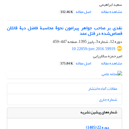
سعید ابراهیمی
مشاهده مقاله
اصل مقاله
332.46 K
نقدی بر صاحب جواهر پیرامون نحوۀ محاسبة فاضل دیۀ قاتلان
قصاص‌شده در قتل عمد
دوره 12، شماره 3، پاییز 1395، صفحه
447-459
10.22059/jorr.2016.59919
امیرحمزه سالارزایی
مشاهده مقاله
اصل مقاله
575.84 K
مقالات آماده انتشار
شماره جاری
شماره‌های پیشین نشریه
دوره 22 (1405)