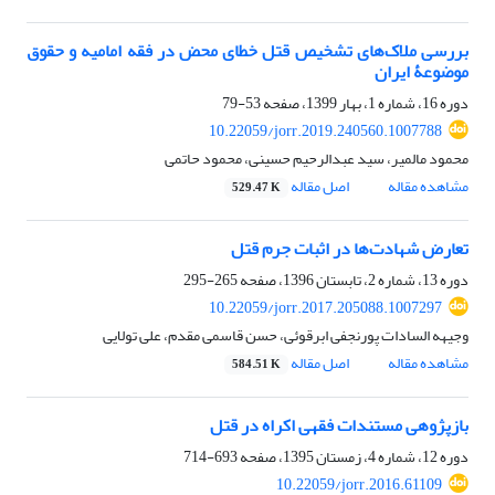
بررسی ملاک‌های تشخیص قتل خطای محض در فقه امامیه و حقوق
موضوعۀ ایران
دوره 16، شماره 1، بهار 1399، صفحه
53-79
10.22059/jorr.2019.240560.1007788
محمود مالمیر، سید عبدالرحیم حسینی، محمود حاتمی
مشاهده مقاله
اصل مقاله
529.47 K
تعارض شهادت‌ها در اثبات جرم قتل
دوره 13، شماره 2، تابستان 1396، صفحه
265-295
10.22059/jorr.2017.205088.1007297
وجیهه السادات پورنجفی ابرقوئی، حسن قاسمی مقدم، علی تولایی
مشاهده مقاله
اصل مقاله
584.51 K
بازپژوهی مستندات فقهی اکراه در قتل
دوره 12، شماره 4، زمستان 1395، صفحه
693-714
10.22059/jorr.2016.61109