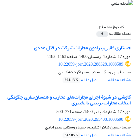
کلیدواژه‌ها =
قتل
تعداد مقالات:
6
جستاری فقهی پیرامون مجازات شرکت در قتل عمدی
دوره 17، شماره 4، زمستان 1400، صفحه
1163-1182
10.22059/jorr.2020.288328.1008589
مجید قورچی بیگی، مجتبی صحراگرد دهکردی
مشاهده مقاله
اصل مقاله
604.13 K
کاوشی در شیوۀ اجرای مجازات‌های محارب و همسان‌سازی چگونگی
انتخاب مجازات ترتیبی با تخییری
دوره 17، شماره 3، پاییز 1400، صفحه
771-800
10.22059/jorr.2020.295408.1008690
محمد حسین شاکر اشتیجه، حمید روستایی صدرآبادی
مشاهده مقاله
اصل مقاله
842.05 K