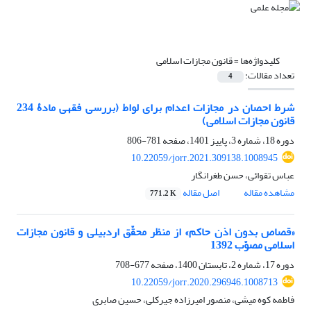
کلیدواژه‌ها =
قانون مجازات اسلامی
تعداد مقالات:
4
شرط احصان در مجازات اعدام برای لواط (بررسی فقهی مادۀ 234
قانون مجازات اسلامی)
دوره 18، شماره 3، پاییز 1401، صفحه
781-806
10.22059/jorr.2021.309138.1008945
عباس تقوائی، حسن طغرانگار
مشاهده مقاله
اصل مقاله
771.2 K
«قصاص بدون اذن حاکم» از منظر محقّق اردبیلی و قانون مجازات
اسلامی مصوّب 1392
دوره 17، شماره 2، تابستان 1400، صفحه
677-708
10.22059/jorr.2020.296946.1008713
فاطمه کوه میشی، منصور امیرزاده جیرکلی، حسین صابری