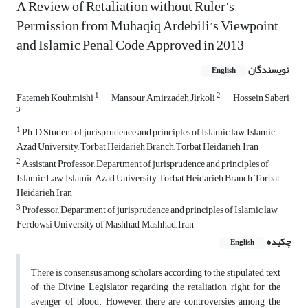
A Review of Retaliation without Ruler's
Permission from Muhaqiq Ardebili’s Viewpoint
and Islamic Penal Code Approved in 2013
نویسندگان
English
1
2
Fatemeh Kouhmishi
Mansour Amirzadeh Jirkoli
Hossein Saberi
3
1
Ph.D Student of jurisprudence and principles of Islamic law, Islamic
Azad University, Torbat Heidarieh Branch, Torbat Heidarieh, Iran
2
Assistant Professor, Department of jurisprudence and principles of
Islamic Law, Islamic Azad University, Torbat Heidarieh Branch, Torbat
Heidarieh, Iran
3
Professor, Department of jurisprudence and principles of Islamic law,
Ferdowsi University of Mashhad, Mashhad, Iran
چکیده
English
There is consensus among scholars according to the stipulated text
of the Divine Legislator regarding the retaliation right for the
avenger of blood. However, there are controversies among the