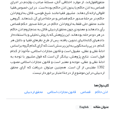
متفق‌القول‌اند، از موارد اختلافی آنان، مسئلة مبادرت ولیّ‏دم در اجرای
قصاص به اذن حاکم یا بدون اذن حاکم بوده است. در این خصوص فقها
اقوالی ارائه کرده‏اند. مشهور فقها مانند شیخ طوسی، قائل به لزوم اذن
حاکم در مرحلة صدور حکم قصاص و مرحلة اجرای آن شده‏اند. گروهی
مانند محقق حلی فقط به لزوم اذن حاکم در مرحلة صدور حکم قصاص
رأی داده‏اند و معدودی چون محقق اردبیلی قائل به عدم لزوم اذن حاکم
در هر دو مرحله بوده‏اند. این پژوهش که با روش تحلیلی و با استفاده از
داده‎های کتابخانه‏ای تدوین یافته، پس از طرح نظرهای فقها و دلایل هر
کدام، در پی پاسخگویی به این پرسش است که آرای کدام گروه براساس
ادلۀ نقلی و عقلی، مقبول است و قانون مجازات اسلامی، مأخوذ از کدام
قول است. نتایج پژوهش، بیانگر آن است که قول مشهور با توجه به
ادلة نقلی و عقلی، موجه و معتبر است و قانون مجازات اسلامی مصوب
1392 مقتبس از آن است. همچنین می‏توان دریافت که آرای محقق
اردبیلی در این موضوع از درجة اعتبار برخوردار نیست.
کلیدواژه‌ها
اذن حاکم
قصاص
قانون مجازات اسلامی
محقق اردبیلی
عنوان مقاله
English