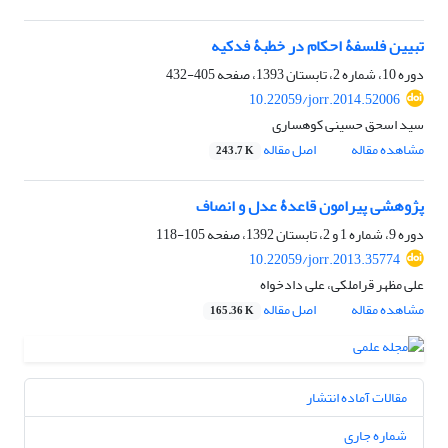
تبیین فلسفۀ احکام در خطبۀ فدکیه
دوره 10، شماره 2، تابستان 1393، صفحه
405-432
10.22059/jorr.2014.52006
سید اسحق حسینى کوهسارى
مشاهده مقاله
اصل مقاله
243.7 K
پژوهشی پیرامون قاعدۀ عدل و انصاف
دوره 9، شماره 1 و 2، تابستان 1392، صفحه
105-118
10.22059/jorr.2013.35774
علی مظهر قراملکی، علی دادخواه
مشاهده مقاله
اصل مقاله
165.36 K
مقالات آماده انتشار
شماره جاری