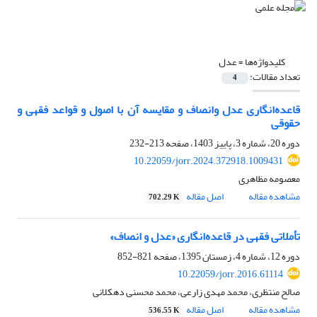
کلیدواژه‌ها =
عدل
تعداد مقالات:
4
قاعده‌انگاری عدل وانصاف و مقایسه آن با اصول و قواعد فقهی و
حقوقی
دوره 20، شماره 3، پاییز 1403، صفحه
213-232
10.22059/jorr.2024.372918.1009431
معصومه مظاهری
مشاهده مقاله
اصل مقاله
702.29 K
تأملاتی فقهی در قاعده‌انگاری «عدل و انصاف»
دوره 12، شماره 4، زمستان 1395، صفحه
821-852
10.22059/jorr.2016.61114
صالح منتظری، محمد مهدی زارعی، محمد محسنی دهکلانی
مشاهده مقاله
اصل مقاله
536.55 K