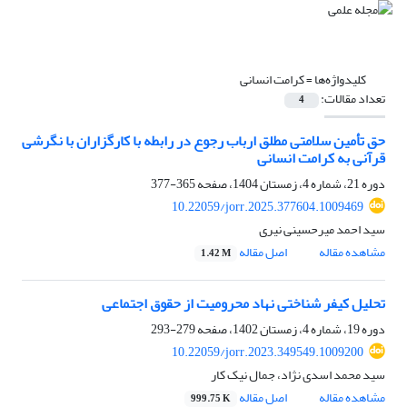
کلیدواژه‌ها =
کرامت انسانی
تعداد مقالات:
4
حق تأمین سلامتی مطلق ارباب رجوع در رابطه با کارگزاران با نگرشی
قرآنی به کرامت انسانی
دوره 21، شماره 4، زمستان 1404، صفحه
365-377
10.22059/jorr.2025.377604.1009469
سید احمد میرحسینی نیری
مشاهده مقاله
اصل مقاله
1.42 M
تحلیل کیفر شناختی نهاد محرومیت از حقوق اجتماعی
دوره 19، شماره 4، زمستان 1402، صفحه
279-293
10.22059/jorr.2023.349549.1009200
سید محمد اسدی نژاد، جمال نیک کار
مشاهده مقاله
اصل مقاله
999.75 K