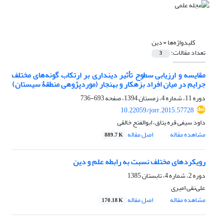
کلیدواژه‌ها =
دین
تعداد مقالات:
3
مقایسه و ارزیابی سطوح تأثیر دینداری بر ارتکاب گونه‌های مختلف
جرایم در میان افراد بزهکار و بهنجار (موردپژوهی منطقۀ سیستان)
دوره 11، شماره 4، زمستان 1394، صفحه
693-736
10.22059/jorr.2015.57728
داود سیفی قره یتاق، ابوالفتح خالقی
مشاهده مقاله
اصل مقاله
889.7 K
رویکردهای مختلف نسبت به رابطه علم و دین
دوره 2، شماره 4، تابستان 1385
علی‌نقی امیری
مشاهده مقاله
اصل مقاله
170.18 K