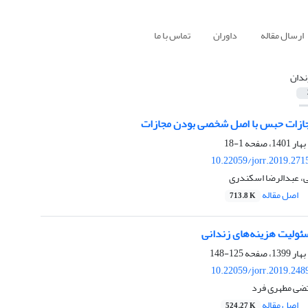
ارسال مقاله
داوران
تماس با ما
ندان
جازات حبس با اصل شخصی بودن مجازات
1-18
10.22059/jorr.2019.271
، عبدالرضا اسکندری
اصل مقاله
713.8 K
ولیت هزینه‌های زندانی
125-148
10.22059/jorr.2019.248
تضی مطهری فرد
اصل مقاله
524.27 K