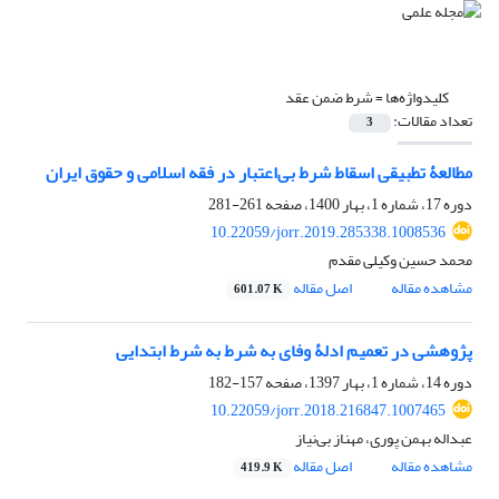
کلیدواژه‌ها =
شرط ضمن عقد
تعداد مقالات:
3
مطالعۀ تطبیقی اسقاط شرط بی‌اعتبار در فقه اسلامی و حقوق ایران
دوره 17، شماره 1، بهار 1400، صفحه
261-281
10.22059/jorr.2019.285338.1008536
محمد حسین وکیلی مقدم
مشاهده مقاله
اصل مقاله
601.07 K
پژوهشی در تعمیم ادلۀ وفای به شرط به شرط ابتدایی
دوره 14، شماره 1، بهار 1397، صفحه
157-182
10.22059/jorr.2018.216847.1007465
عبداله بهمن پوری، مهناز بی‌نیاز
مشاهده مقاله
اصل مقاله
419.9 K