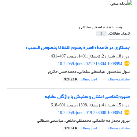
نویسنده =
عباسعلی سلطانی
تعداد مقالات:
3
جستاری در قاعدۀ «العبرة بعموم اللفظ لا بخصوص السبب»
دوره 18، شماره 2، تابستان 1401، صفحه
407-431
10.22059/jorr.2021.315304.1008994
بتول سلحشور، عباسعلی سلطانی، محمدحسن حائری
مشاهده مقاله
اصل مقاله
920.22 K
مفهوم‌شناسی امتنان و سنجش با واژگان مشابه
دوره 15، شماره 4، زمستان 1398، صفحه
601-618
10.22059/jorr.2019.258000.1008054
بهروز مجدزاده خاندانی، محمدتقی فخلعی، عباسعلی سلطانی
مشاهده مقاله
اصل مقاله
320.04 K