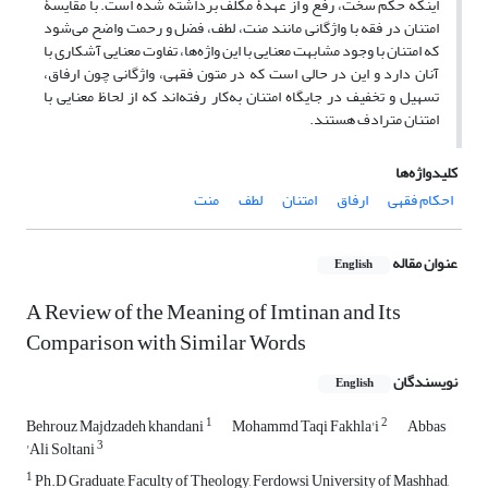
اینکه حکم سخت، رفع و از عهدۀ مکلف برداشته شده است. با مقایسۀ
امتنان در فقه با واژگانی مانند منت، لطف، فضل و رحمت واضح می‌شود
که امتنان با وجود مشابهت معنایی با این واژ‌ه‌ها، تفاوت معنایی آشکاری با
آنان دارد و این در حالی است که در متون فقهی، واژگانی چون ارفاق،
تسهیل و تخفیف در جایگاه امتنان به‌کار رفته‌اند که از لحاظ معنایی با
امتنان مترادف هستند.
کلیدواژه‌ها
احکام فقهی
ارفاق
امتنان
لطف
منت
عنوان مقاله
English
A Review of the Meaning of Imtinan and Its
Comparison with Similar Words
نویسندگان
English
1
2
Behrouz Majdzadeh khandani
Mohammd Taqi Fakhla'i
Abbas
3
'Ali Soltani
1
Ph.D Graduate, Faculty of Theology, Ferdowsi University of Mashhad,