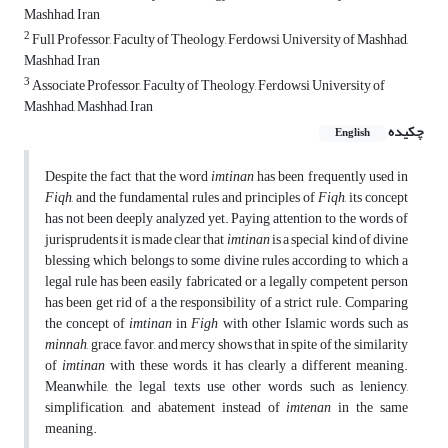
Mashhad, Iran
2
Full Professor, Faculty of Theology, Ferdowsi University of Mashhad,
Mashhad, Iran
3
Associate Professor, Faculty of Theology, Ferdowsi University of
Mashhad, Mashhad, Iran
چکیده
English
Despite the fact that the word
imtinan
has been frequently used in
Fiqh
, and the fundamental rules and principles of
Fiqh
, its concept
has not been deeply analyzed yet. Paying attention to the words of
jurisprudents it is made clear that
imtinan
is a special kind of divine
blessing which belongs to some divine rules according to which a
legal rule has been easily fabricated or a legally competent person
has been get rid of a the responsibility of a strict rule. Comparing
the concept of
imtinan
in
Figh
with other Islamic words such as
minnah
, grace, favor, and mercy shows that in spite of the similarity
of
imtinan
with these words, it has clearly a different meaning.
Meanwhile, the legal texts use other words such as leniency,
simplification, and abatement instead of
imtenan
in the same
meaning.