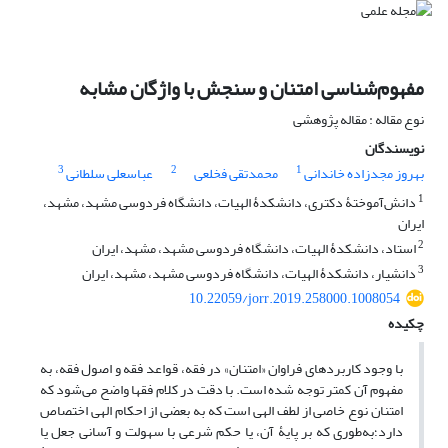
مفهوم‌شناسی امتنان و سنجش با واژگان مشابه
نوع مقاله : مقاله پژوهشی
نویسندگان
3
2
1
بهروز مجدزاده خاندانی
محمدتقی فخلعی
عباسعلی سلطانی
1
دانش‌آموختۀ دکتری، دانشکدۀ الهیات، دانشگاه فردوسی مشهد، مشهد،
ایران
2
استاد، دانشکدۀ الهیات، دانشگاه فردوسی مشهد، مشهد، ایران
3
دانشیار، دانشکدۀ الهیات، دانشگاه فردوسی مشهد، مشهد، ایران
10.22059/jorr.2019.258000.1008054
چکیده
با وجود کاربردهای فراوان «امتنان» در فقه، قواعد فقه و اصول فقه، به
مفهوم آن کمتر توجه شده است. با دقت در کلام فقها واضح می‌شود که
امتنان نوع خاصی از لطف الهی است که به بعضی از احکام الهی اختصاص
دارد؛به‌طوری که بر پایۀ آن، یا حکم شرعی با سهولت و آسانی جعل یا