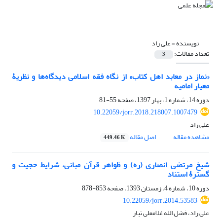
نویسنده =
علی راد
تعداد مقالات:
3
«نماز در معابد اهل کتاب» از نگاه فقه اسلامی دیدگاه‌ها و نظریۀ
معیار امامیه
دوره 14، شماره 1، بهار 1397، صفحه
55-81
10.22059/jorr.2018.218007.1007479
علی راد
مشاهده مقاله
اصل مقاله
449.46 K
شیخ مرتضی انصاری (ره) و ظواهر قرآن مبانی، شرایط حجیت و
گسترۀ استناد
دوره 10، شماره 4، زمستان 1393، صفحه
853-878
10.22059/jorr.2014.53583
علی راد، فضل الله غلامعلی تبار