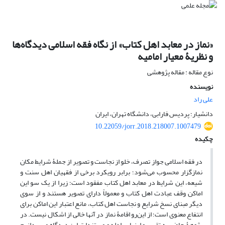
«نماز در معابد اهل کتاب» از نگاه فقه اسلامی دیدگاه‌ها
و نظریۀ معیار امامیه
نوع مقاله : مقاله پژوهشی
نویسنده
علی راد
دانشیار؛ پردیس فارابی، دانشگاه تهران، ایران
10.22059/jorr.2018.218007.1007479
چکیده
در فقه اسلامی جواز تصرف، خلو از نجاست و تصویر از جملۀ شرایط مکان
نمازگزار محسوب می‌شود؛ برابر رویکرد برخی از فقهیان اهل سنت و
شیعه، این شرایط در معابد اهل کتاب مفقود است؛ زیرا از یک سو این
اماکن وقف عبادت اهل کتاب و معمولاً دارای تصویر هستند و از سوی
دیگر مبنای نسخ شرایع و نجاست اهل کتاب، مانع اعتبار این اماکن برای
انتفاع معنوی است؛ از این‌رو اقامۀ نماز در آنها خالی از اشکال نیست. در
پژوهۀ حاضر به تقریر و ارزیابی ادله و مستندات این دیدگاه می‌پردازیم