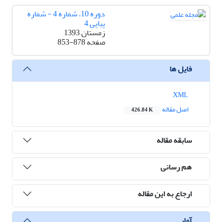
دوره 10، شماره 4 - شماره
پیاپی 4
زمستان 1393
صفحه
853-878
فایل ها
XML
اصل مقاله
426.84 K
سابقه مقاله
هم رسانی
ارجاع به این مقاله
آمار