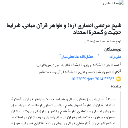
شیخ مرتضی انصاری (ره) و ظواهر قرآن مبانی، شرایط
حجیت و گسترۀ استناد
نوع مقاله : مقاله پژوهشی
نویسندگان
2
1
علی راد
فضل الله غلامعلی تبار
1
استادیار دانشگاه تهران، دانشکدۀ الهیات پردیس فارابی
2
کارشناس ارشد تفسیر اثری دانشگاه قرآن و حدیث قم
10.22059/jorr.2014.53583
چکیده
مسئلۀ اصلی این پژوهش، مبانی، شرایط حجیت ظواهر قرآن و گسترۀ
استناد به آن در نظریۀ اصولی شیخ مرتضی انصاری (ره) است. این تحقیق
به روش تحلیلی - انتقادی نظریۀ شیخ را تقریر و ارزیابی می‌کند. ایشان
ضمن پذیرش حجیت ظواهر قرآن در مبانی اصولی خود، از آن در استنباط
احکام شرعی از گزاره‌های قرآنی و روایی و نقد فتاوای فقیهان به‌ویژه