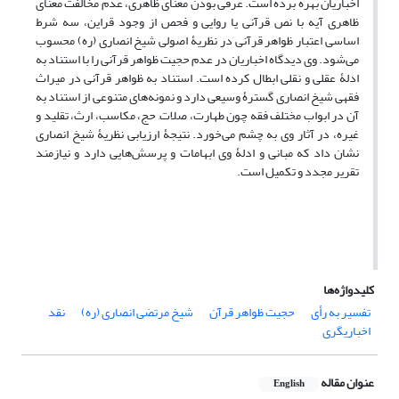
اخباریان بهره برده است. عرفی بودن معنای ظاهری، عدم مخالفت معنای
ظاهری آیه با نص قرآنی یا روایی و فحص از وجود قراین، سه شرط
اساسی اعتبار ظواهر قرآنی در نظریۀ اصولی شیخ انصاری (ره) محسوب
می‌شود. وی دیدگاه اخباریان در عدم حجیت ظواهر قرآنی را با استناد به
ادلۀ عقلی و نقلی ابطال کرده است. استناد به ظواهر قرآنی در میراث
فقهی شیخ انصاری گسترۀ وسیعی دارد و نمونه‌های متنوعی از استناد به
آن در ابواب مختلف فقه چون طهارت، صلات, حج، مکاسب، ارث، تقلید و
غیره، در آثار وی به چشم می‌خورد. نتیجۀ ارزیابی نظریۀ شیخ انصاری
نشان داد که مبانی و ادلۀ وی ابهامات و پرسش‌هایی دارد و نیازمند
تقریر مجدد و تکمیل است.
کلیدواژه‌ها
تفسیر به رأی
حجیت ظواهر قرآن
شیخ مرتضی انصاری (ره)
نقد
اخباریگری
عنوان مقاله
English