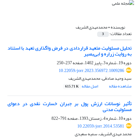
نویسنده =
محمدمهدی الشریف
تعداد مقالات:
3
تحلیل مسئولیت متعهد قراردادی در فرض واگذاری تعهد با استناد
به روایت زراره و ابی‌بصیر
دوره 19، شماره 3، پاییز 1402، صفحه
237-250
10.22059/jorr.2023.356972.1009286
سید وحید صادقی، محمدمهدی الشریف
مشاهده مقاله
اصل مقاله
615.71 K
تأثیر نوسانات ارزش پول بر جبران خسارت نقدی در دعوای
مسئولیت مدنی
دوره 10، شماره 4، زمستان 1393، صفحه
791-822
10.22059/jorr.2014.53581
محمد مهدی الشریف، سمیه سعیدی