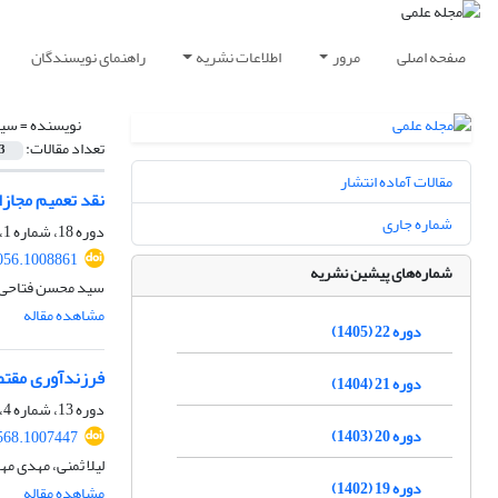
صفحه اصلی
مرور
اطلاعات نشریه
راهنمای نویسندگان
نویسنده =
سید
تعداد مقالات:
3
مقالات آماده انتشار
نقد تعمیم مجا
شماره جاری
دوره 18، شماره 1، بهار 1401، صفحه
056.1008861
شماره‌های پیشین نشریه
سید محسن فتاحی
مشاهده مقاله
دوره 22 (1405)
فرزندآوری مقتض
دوره 21 (1404)
دوره 13، شماره 4، زمستان 1396، صفحه
دوره 20 (1403)
568.1007447
لیلا ثمنی، مهدی م
دوره 19 (1402)
مشاهده مقاله