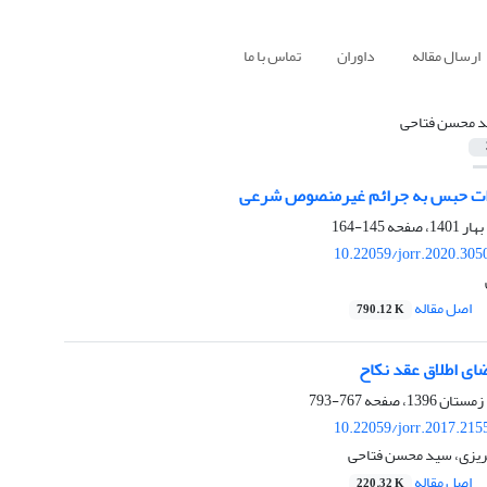
ارسال مقاله
داوران
تماس با ما
 محسن فتاحی
زات حبس به جرائم غیرمنصوص شرعی
145-164
10.22059/jorr.2020.305
اصل مقاله
790.12 K
ای اطلاق عقد نکاح
767-793
10.22059/jorr.2017.215
هریزی، سید محسن فتاحی
اصل مقاله
220.32 K