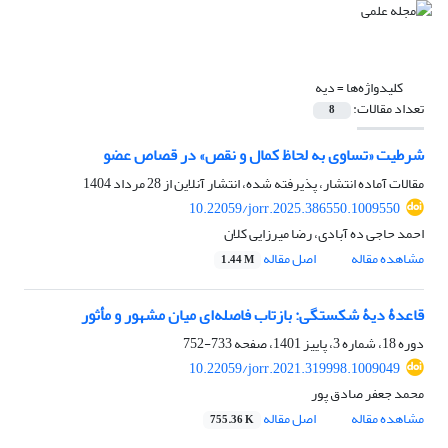
کلیدواژه‌ها =
دیه
تعداد مقالات:
8
شرطیت «تساوی به لحاظ کمال و نقص» در قصاص عضو
مقالات آماده انتشار، پذیرفته شده، انتشار آنلاین از
28 مرداد 1404
10.22059/jorr.2025.386550.1009550
احمد حاجی ده آبادی، رضا میرزایی کلان
مشاهده مقاله
اصل مقاله
1.44 M
قاعدۀ دیۀ شکستگی: بازتاب فاصله‌ای میان مشهور و مأثور
دوره 18، شماره 3، پاییز 1401، صفحه
733-752
10.22059/jorr.2021.319998.1009049
محمد جعفر صادق پور
مشاهده مقاله
اصل مقاله
755.36 K