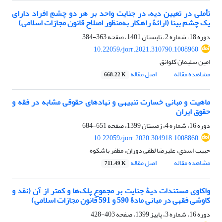
تأملی در تعیین دیه، در جنایت واحد بر هر دو چشمِ افراد دارای
یک چشم بینا (ارائۀ راهکار به‌منظور اصلاح قانون مجازات اسلامی)
دوره 18، شماره 2، تابستان 1401، صفحه
363-384
10.22059/jorr.2021.310790.1008960
امین سلیمان کلوانق
مشاهده مقاله
اصل مقاله
668.22 K
ماهیت و مبانی خسارت تنبیهی و نهادهای حقوقی مشابه در فقه و
حقوق ایران
دوره 16، شماره 4، زمستان 1399، صفحه
651-684
10.22059/jorr.2020.304918.1008860
حبیب اسدی، علیرضا لطفی دوران، مظفر باشکوه
مشاهده مقاله
اصل مقاله
711.49 K
واکاوی مستندات دیۀ جنایت بر مجموع پلک‌ها و کمتر از آن (نقد و
کاوشی فقهی در مبانی مادۀ 590 و 591 قانون مجازات اسلامی)
دوره 16، شماره 3، پاییز 1399، صفحه
403-428