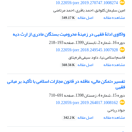
10.22059/jorr.2019.270747.1008274
امین سلیمان کلوانق، احمد باقری، احمد مرتاضی
مشاهده مقاله
اصل مقاله
549.17 K
واکاوی ادلۀ فقهی در زمینۀ محرومیت بستگان مادری از ارث دیه
دوره 16، شماره 2، تابستان 1399، صفحه
193-218
10.22059/jorr.2018.249545.1007928
قاسم اسلامی نیا، داود سیفی قره‌یتاق
مشاهده مقاله
اصل مقاله
560.56 K
تفسیر «تمکن مالی» عاقله در قانون مجازات اسلامی با تأکید بر مبانی
فقهی
دوره 15، شماره 4، زمستان 1398، صفحه
691-710
10.22059/jorr.2019.264017.1008162
جواد ریاحی
مشاهده مقاله
اصل مقاله
342.2 K