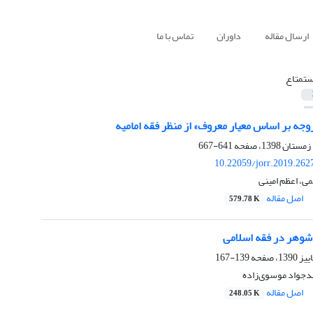
ارسال مقاله
داوران
تماس با ما
ستمتاع
وجه بر اساس معیار معروف» از منظر فقه امامیه
641-667
10.22059/jorr.2019.262
می، اعظم امینی
اصل مقاله
579.78 K
 شوهر در فقه اسلامی
139-167
جواد موسوی‌زاده
اصل مقاله
248.05 K