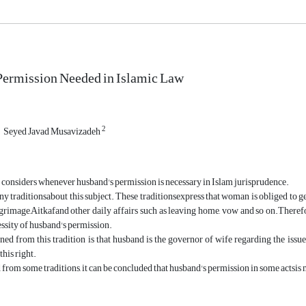
Permission Needed in Islamic Law
2
Seyed Javad Musavizadeh
 considers whenever husband's permission is necessary in Islam jurisprudence.
y traditionsabout this subject. These traditionsexpress that woman is obliged to
ilgrimage,Aitkafand other daily affairs such as leaving home, vow and so on.Therefor
essity of husband's permission.
ned from this tradition is that husband is the governor of wife regarding the issues 
this right.
d from some traditions, it can be concluded that husband's permission in some actsis