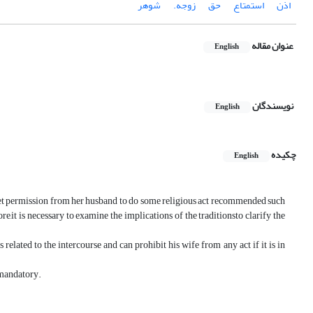
اذن
استمتاع
حق
زوجه.
شوهر
عنوان مقاله
English
نویسندگان
English
چکیده
English
 get permission from her husband to do some religious act recommended such
e,it is necessary to examine the implications of the traditionsto clarify the
related to the intercourse and can prohibit his wife from any act if it is in
 mandatory.