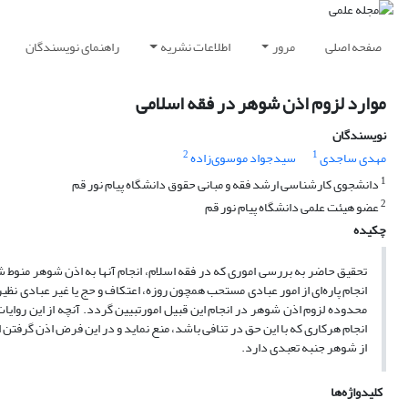
صفحه اصلی
مرور
اطلاعات نشریه
راهنمای نویسندگان
موارد لزوم اذن شوهر در فقه اسلامی
نویسندگان
2
1
مهدی ساجدی
سیدجواد موسوی‌زاده
1
دانشجوی کارشناسی ارشد فقه و مبانی حقوق دانشگاه پیام نور قم
2
عضو هیئت علمی دانشگاه پیام نور قم
چکیده
تحقیق حاضر به بررسی اموری که در فقه اسلام، انجام آنها به اذن شوهر منوط شد
انجام پاره‌ای از امور عبادی مستحب همچون روزه، اعتکاف و حج یا غیر عبادی نظیر 
محدوده لزوم اذن شوهر در انجام این قبیل امورتبیین گردد. آنچه از این روایات
انجام هرکاری که با این حق در تنافی باشد، منع نماید و در این فرض اذن گرفتن ا
از شوهر جنبه تعبدی دارد.
کلیدواژه‌ها