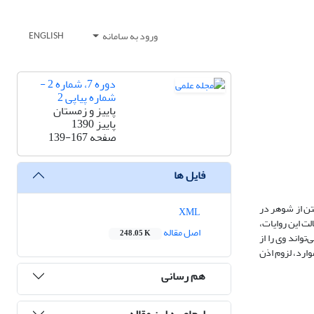
ورود به سامانه
ENGLISH
دوره 7، شماره 2 -
شماره پیاپی 2
پاییز و زمستان
پاییز 1390
صفحه
139-167
فایل ها
فتن از شوهر در
XML
لت این روایات،
اصل مقاله
248.05 K
تواند وی را از
وارد، لزوم اذن
هم رسانی
ارجاع به این مقاله