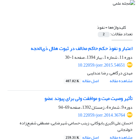
کلیدواژه‌ها =
نفوذ
تعداد مقالات:
2
اعتبار و نفوذ حکم حاکم مخالف در ثبوت هلال ذی‌‌الحجه
دوره 11، شماره 1، بهار 1394، صفحه
1-30
10.22059/jorr.2015.54651
مهدی درگاهی، رضا عندلیبی
مشاهده مقاله
اصل مقاله
407.02 K
تأثیر وصیت میت و موافقت ولی برای پیوند عضو
دوره 9، شماره 4، زمستان 1392، صفحه
69-94
10.22059/jorr.2014.36764
احسان علی اکبری بابوکانی، زینب حسامی شهرضایی، مصطفی شفیع‌زاده
خولنجانی
مشاهده مقاله
اصل مقاله
259.31 K