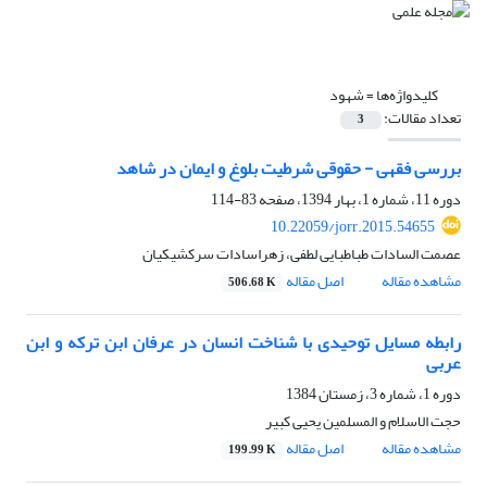
کلیدواژه‌ها =
شهود
تعداد مقالات:
3
بررسی فقهی - حقوقی شرطیت بلوغ و ایمان در شاهد
دوره 11، شماره 1، بهار 1394، صفحه
83-114
10.22059/jorr.2015.54655
عصمت السادات طباطبایی لطفی، زهراسادات سرکشیکیان
مشاهده مقاله
اصل مقاله
506.68 K
رابطه مسایل توحیدی با شناخت انسان در عرفان ابن ترکه و ابن
عربی
دوره 1، شماره 3، زمستان 1384
حجت الاسلام و المسلمین یحیی کبیر
مشاهده مقاله
اصل مقاله
199.99 K