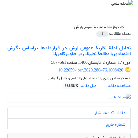
کلیدواژه‌ها =
نظریۀ عمومی ارش
تعداد مقالات:
1
تحلیل ادلۀ نظریۀ عمومی ارش در قراردادها براساس نگرش
اقتصادی با مطالعۀ تطبیقی در حقوق کامن‌لا
دوره 17، شماره 2، تابستان 1400، صفحه
561-587
10.22059/jorr.2020.280476.1008420
حمیدرضا بهروزی زاد، نجاد علی الماسی، جلیل قنواتی
مشاهده مقاله
اصل مقاله
668.58 K
مقالات آماده انتشار
شماره جاری
شماره‌های پیشین نشریه