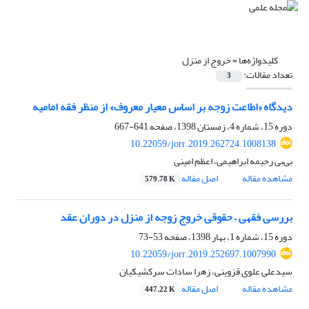
کلیدواژه‌ها =
خروج از منزل
تعداد مقالات:
3
دیدگاه «اطاعت زوجه بر اساس معیار معروف» از منظر فقه امامیه
دوره 15، شماره 4، زمستان 1398، صفحه
641-667
10.22059/jorr.2019.262724.1008138
بی‌بی رحیمه ابراهیمی، اعظم امینی
مشاهده مقاله
اصل مقاله
579.78 K
بررسی فقهی – حقوقی خروج زوجه از منزل در دوران عقد
دوره 15، شماره 1، بهار 1398، صفحه
53-73
10.22059/jorr.2019.252697.1007990
سیدعلی علوی قزوینی، زهرا سادات سرکشیکیان
مشاهده مقاله
اصل مقاله
447.22 K