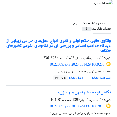
کلیدواژه‌ها =
حکم ثانوی
تعداد مقالات:
2
واکاوی فقهی حکم اولی و ثانوی انواع عمل‌های جراحی زیبایی از
دیدگاه مذاهب اسلامی و بررسی آن در نظام‌های حقوقی کشورهای
مختلف
دوره 19، شماره 4، زمستان 1402، صفحه
323-336
10.22059/jorr.2023.351429.1009235
سید حسین نوری، سعید سبوئی جهرمی
مشاهده مقاله
اصل مقاله
564.72 K
نگاهی نو به حکم فقهی «جهاد زن»
دوره 16، شماره 1، بهار 1399، صفحه
81-104
10.22059/jorr.2019.244382.1007840
حمید مسجد سرایی، زهرا فیض، مجتبی نورزاد