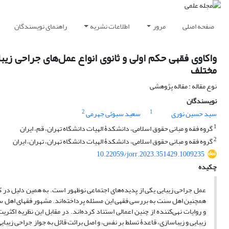
صفحه اصلی
مرور
اطلاعات نشریه
راهنمای نویسندگان
واکاوی فقهی حکم اولی و ثانوی انواع عمل‌های جراحی زی
مختلف
نوع مقاله : مقاله پژوهشی
نویسندگان
2
1
سید حسین نوری
سعید سبوئی جهرمی
1
گروه فقه و مبانی حقوق اسلامی، دانشکدۀ الهیات دانشگاه تهران، قم، ایران
2
گروه فقه و مبانی حقوق اسلامی، دانشکدۀ الهیات دانشگاه تهران، تهران، ایران
10.22059/jorr.2023.351429.1009235
چکیده
عمل جراحی زیبایی یکی از پدیده‌های اجتماعی نوظهور است. به همین دلیل در ک
همچنین اهل ‌سنت به بررسی فقهی این مسئله پرداخته‌اند. مشهور فقهای اهل سن
و روایات نهی‌کننده از چنین اعمالی استناد کرده‌اند. در مقابل این نظریه اکثریت
زیبایی و زیباسازی، قاعدۀ تسلط بر نفس، و اصل برائت قائل به جواز جراحی زیبایی