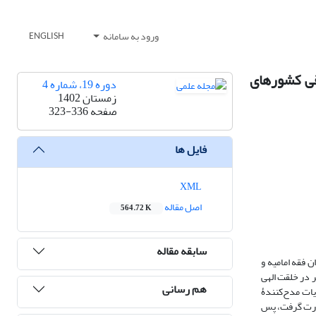
ورود به سامانه
ENGLISH
وقی کشورهای
دوره 19، شماره 4
زمستان 1402
صفحه
323-336
فایل ها
XML
اصل مقاله
564.72 K
سابقه مقاله
 فقه امامیه و
 در خلقت الهی
هم رسانی
ایات مدح‌کنندۀ
 صورت گرفت، پس