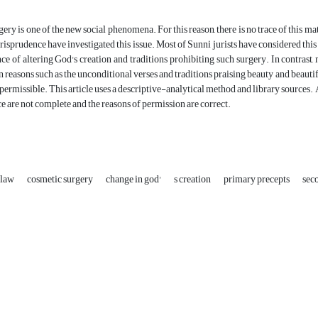
ery is one of the new social phenomena. For this reason, there is no trace of this mat
urisprudence have investigated this issue. Most of Sunni jurists have considered this
ce of altering God's creation and traditions prohibiting such surgery. In contras
n reasons such as the unconditional verses and traditions praising beauty and beautif
 permissible. This article uses a descriptive-analytical method and library sources. 
e are not complete and the reasons of permission are correct.
law
cosmetic surgery
change in god'
s creation
primary precepts
sec