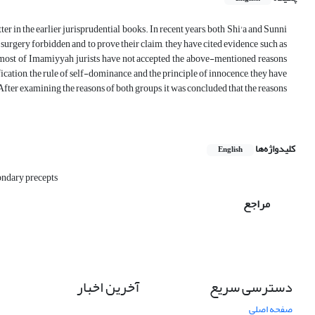
ter in the earlier jurisprudential books. In recent years, both Shi'a and Sunni
 surgery forbidden and to prove their claim, they have cited evidence such as
t, most of Imamiyyah jurists have not accepted the above-mentioned reasons
ication, the rule of self-dominance, and the principle of innocence, they have
After examining the reasons of both groups, it was concluded that the reasons
کلیدواژه‌ها
English
ondary precepts
مراجع
دسترسی سریع
آخرین اخبار
صفحه اصلی