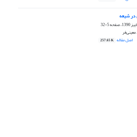
 در شیعه
5-32
معینی‌فر
اصل مقاله
257.65 K