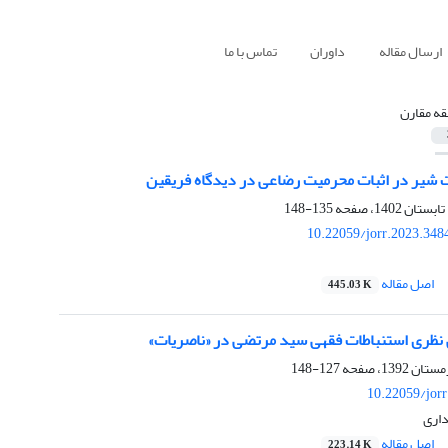
ارسال مقاله
داوران
تماس با ما
قه مقارن
شیر در اثبات محرمیت رضاعی در دیدگاه فریقین
135-148
10.22059/jorr.2023.348
اصل مقاله
445.03 K
 نظری استنباطات فقهی سید مرتضی در «ناصریات»
127-148
10.22059/jor
اری
اصل مقاله
223.14 K