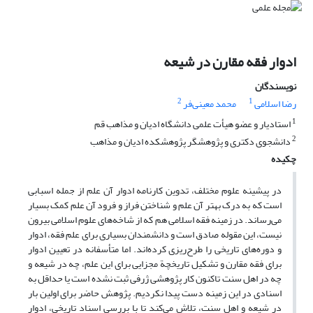
ادوار فقه مقارن در شیعه
نویسندگان
2
1
رضا اسلامی
محمد معینی‌فر
1
استادیار و عضو هیأت علمی دانشگاه ادیان و مذاهب قم
2
دانشجوی دکتری و پژوهشگر پژوهشکده ادیان و مذاهب
چکیده
در پیشینه علوم مختلف، تدوین کارنامه ادوار آن علم از جمله اسبابی
است که به درک بهتر آن علم و شناختن فراز و فرود آن علم کمک بسیار
می‌رساند. در زمینه فقه اسلامی هم که از شاخه‌های علوم اسلامی بیرون
نیست، این مقوله صادق است و دانشمندان بسیاری برای علم فقه، ادوار
و دوره‌های تاریخی را طرح‌ریزی کرده‌اند. اما متأسفانه در تعیین ادوار
برای فقه مقارن و تشکیل تاریخچة مجزایی برای این علم، چه در شیعه و
چه در اهل سنت تاکنون کار پژوهشی ژرفی ثبت نشده است یا حداقل به
اسنادی در این زمینه دست پیدا نکردیم. پژوهش حاضر برای اولین بار
در شیعه و اهل سنت، تلاش می‌کند تا با بررسی اسناد تاریخی، ادوار