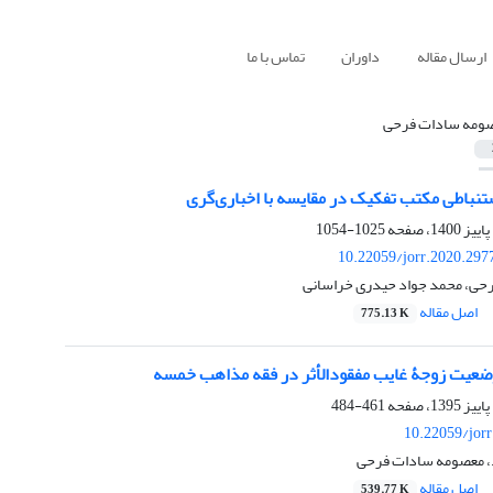
ارسال مقاله
داوران
تماس با ما
ومه سادات فرحی
نباطی مکتب تفکیک در مقایسه با اخباری‌گری
1025-1054
10.22059/jorr.2020.297
حی، محمد جواد حیدری خراسانی
اصل مقاله
775.13 K
وضعیت زوجۀ غایب مفقودالأثر در فقه مذاهب خمسه
461-484
10.22059/jor
د، معصومه سادات فرحی
اصل مقاله
539.77 K