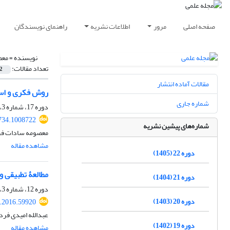
صفحه اصلی
مرور
اطلاعات نشریه
راهنمای نویسندگان
نویسنده =
معص
تعداد مقالات:
2
مقالات آماده انتشار
روش فکری و است
شماره جاری
دوره 17، شماره 3، پاییز 1400، صفحه
734.1008722
شماره‌های پیشین نشریه
معصومه سادات فر
مشاهده مقاله
دوره 22 (1405)
مطالعۀ تطبیقی 
دوره 21 (1404)
دوره 12، شماره 3، پاییز 1395، صفحه
دوره 20 (1403)
r.2016.59920
عبدالله امیدی فر
دوره 19 (1402)
مشاهده مقاله