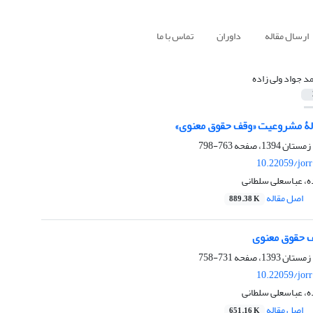
ارسال مقاله
داوران
تماس با ما
د جواد ولی زاده
لۀ مشروعیت «وقف حقوق معنوی»
763-798
10.22059/jor
ه، عباسعلی سلطانی
اصل مقاله
889.38 K
ف حقوق معنوی
731-758
10.22059/jor
ه، عباسعلی سلطانی
اصل مقاله
651.16 K