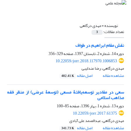
نویسنده =
مهدی درگاهی
تعداد مقالات:
3
نقش مقام ابراهیم در طواف
دوره 14، شماره 2، تابستان 1397، صفحه
329-356
10.22059/jorr.2018.117970.1006853
مهدی درگاهی، رضا عندلیبی
مشاهده مقاله
اصل مقاله
402.41 K
سعی در مقادیر توسعه‌یافتۀ مسعی (توسعۀ عرضی) از منظر فقه
مذاهب اسلامی
دوره 13، شماره 1، بهار 1396، صفحه
85-100
10.22059/jorr.2017.61375
مهدی درگاهی، عبدالصمد علی آبادی
مشاهده مقاله
اصل مقاله
341.73 K