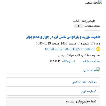
کلیدواژه‌ها =
کذب
تعداد مقالات:
1
ماهیت توریه و بازخوانی نقش آن در جواز و عدم جواز
دوره 17، شماره 4، زمستان 1400، صفحه
1319-1346
10.22059/jorr.2020.302271.1008812
مسعوده فاضل یگانه، فرانک بهمنی
مشاهده مقاله
اصل مقاله
917.92 K
مقالات آماده انتشار
شماره جاری
شماره‌های پیشین نشریه