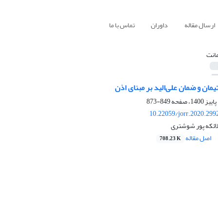
ارسال مقاله
داوران
تماس با ما
مانت
یمان و ضمان علی‌الید بر مبنای اذن
849-873
10.22059/jorr.2020.299
ئکه پور شوشتری
اصل مقاله
708.23 K