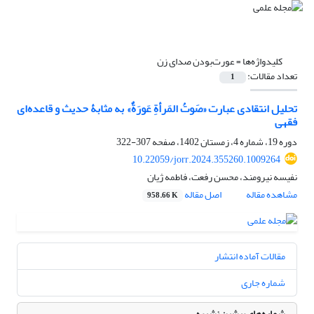
کلیدواژه‌ها =
عورت‌بودن صدای زن
تعداد مقالات:
1
تحلیل انتقادی عبارت «صَوتُ المَرأةِ عَورَةٌ» به مثابۀ حدیث و قاعده‌ای
فقهی
دوره 19، شماره 4، زمستان 1402، صفحه
307-322
10.22059/jorr.2024.355260.1009264
نفیسه نیرومند، محسن رفعت، فاطمه ژیان
مشاهده مقاله
اصل مقاله
958.66 K
مقالات آماده انتشار
شماره جاری
شماره‌های پیشین نشریه