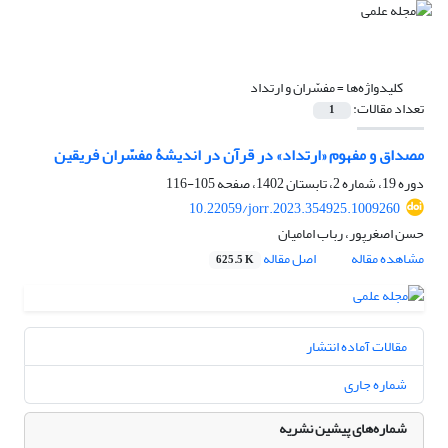
کلیدواژه‌ها =
مفسّران و ارتداد
تعداد مقالات:
1
مصداق و مفهوم «ارتداد» در قرآن در اندیشۀ مفسّران فریقین
دوره 19، شماره 2، تابستان 1402، صفحه
105-116
10.22059/jorr.2023.354925.1009260
حسن اصغرپور، رباب امامیان
مشاهده مقاله
اصل مقاله
625.5 K
مقالات آماده انتشار
شماره جاری
شماره‌های پیشین نشریه