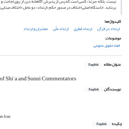
نیست، بلکه «مرتدّ» کسی است که پس از پذیرشِ آگاهانۀ دین از روی لجاجت و عنا
برنتابد. خاستگاهِ اصلی اختلاف در صدور حکم «ارتداد» دو عامل «اختلاف مبنایی» 
کلیدواژه‌ها
ارتداد در قرآن
ارتداد فطری
ارتداد ملّی
مفسّران و ارتداد
موضوعات
فقه حقوق عمومی
عنوان مقاله
English
 of Shi'a and Sunni Commentators
نویسندگان
English
n, Iran
چکیده
English