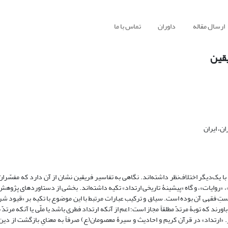
ارسال مقاله
داوران
تماس با ما
یقین
ن، ایران
با یک‌دیگر اختلاف‌نظر داشته‌اند. نگاهی به تفاسیر فریقین نشان از آن دارد که مفسّران
«روایات»، و گاه «پیشینۀ تاریخی ارتداد» تکیه داشته‌‌اند. بخشی از دستاوردهای پژوهش
ربستِ فقهی آن بوده است. سیاق و ترکیب عبارات مرتبط با این موضوع با تکیه بر «قیود ش
ن باورند که توبۀ مرتدّ مطلقاً مجاز است؛ اعم از آنکه ارتداد فطری باشد یا ملّی یا آنکه مرتدّ
کفر. «ارتداد» در قرآن کریم و احادیث و سیرۀ معصومان(ع) صرفاً به معنایِ بازگشت از دین