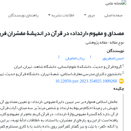
صفحه اصلی
مرور
اطلاعات نشریه
راهنمای نویسندگان
مصداق و مفهوم «ارتداد» در قرآن در اندیشۀ مفسّران فر
نوع مقاله : مقاله پژوهشی
نویسندگان
2
1
حسن اصغرپور
رباب امامیان
1
گروه قرآن و حدیث، دانشکدة علوم انسانی، دانشگاه شاهد، تهران، ایران
2
دانشجوی دکترای مدرسی معارف اسلامی، شعبۀ تهران، دانشگاه قرآن و حدیث، تهرا
10.22059/jorr.2023.354925.1009260
چکیده
عالمان اسلامی همواره بر سر تبیین دایرۀ مفهومی «ارتداد» و تعیین مصادیقِ آن 
خویش در زمینۀ احکام مربوط به ارتداد و شخص مرتدّ بر سه مبنای «آیات قرآن»، 
از آن دارد که گسترۀ مفهومی واژۀ «ارتداد» در قرآن کریم عام‌تر از مفهوم و کا
یافته است؛ از این رو، پاره‌ای از مفسّران، با استناد به «اطلاقات ادلّۀ توبه»، بر ای
یا آنکه «کفر» با نیّت و نیز گفتار کفرآمیز روی داده باشد یا با کاری مستلزمِ 