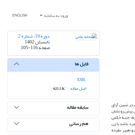
ورود به سامانه
ENGLISH
دوره 19، شماره 2
تابستان 1402
صفحه
105-116
فایل ها
XML
اصل مقاله
625.5 K
 در تبیین آرای
سابقه مقاله
 پیش ‌رو نشان
رط» جنبة حُکمی
هم رسانی
 مرد باشد یا زن
 و تغییر عقیده