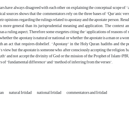
ars have always disagreed with each other on explaining the conceptual scope of “a
cal sources shows that the commentators rely on the three bases of “Qur’anic vers
eir opinions regarding the rulings related to apostasy and the apostate person. Result
 more general than its jurisprudential meaning and application. The context and 
 has a ruling aspect; Therefore, some exegetes, citing the “applications of reasons of
 whether the apostasy is natural or national, or whether the apostate is a man or a 
ith an act that requires disbelief. “Apostasy” in the Holy Quran, hadiths and th
s view, but the apostate is someone who, after consciously accepting the religion, b
ruth” and not accept the divinity of God or the mission of the Prophet of Islam (PBU
rs of “fundamental difference” and “method of inferring from the verses”.
ran
natural Irtidad
national Irtidad
commentators and Irtidad