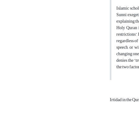
Islamic schol
Sunni exegeti
explaining th
Holy Quran is
restrictions”,
regardless of
speech, or w
changing one’
denies the “t
the two facto
Irtidad in the Qu