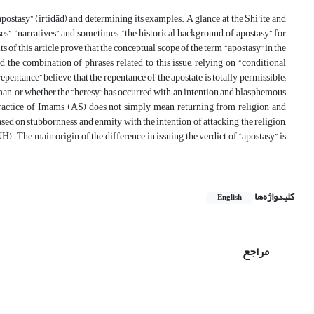
postasy” (irtidād) and determining its examples. A glance at the Shi'ite and
es”, “narratives” and sometimes “the historical background of apostasy” for
s of this article prove that the conceptual scope of the term “apostasy” in the
the combination of phrases related to this issue, relying on “conditional
 repentance” believe that the repentance of the apostate is totally permissible;
woman, or whether the “heresy” has occurred with an intention and blasphemous
e practice of Imams (AS) does not simply mean returning from religion and
ased on stubbornness and enmity with the intention of attacking the religion,
H). The main origin of the difference in issuing the verdict of “apostasy” is
کلیدواژه‌ها
English
مراجع