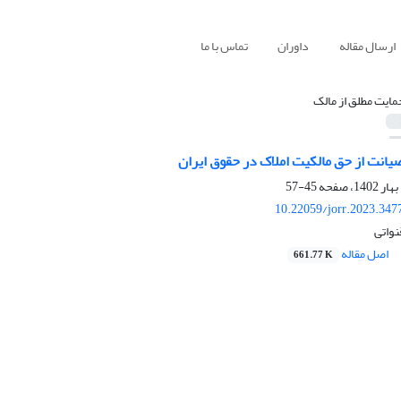
ارسال مقاله
داوران
تماس با ما
مایت مطلق از مالک
یانت از حق مالکیت املاک در حقوق ایران
45-57
10.22059/jorr.2023.347
نواتی
اصل مقاله
661.77 K