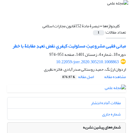
کلیدواژه‌ها =
تبصرۀ مادۀ 152قانون مجازات اسلامی
تعداد مقالات:
1
مبانی فقهی مشروعیتِ مسئولیت کیفریِ نقض تعهدِ مقابلۀ با خطر
دوره 18، شماره 4، زمستان 1401، صفحه
951-974
10.22059/jorr.2020.305210.1008863
اردوان ارژنگ، حمید روستائی صدرآبادی، فائزه نظیری
مشاهده مقاله
اصل مقاله
876.97 K
مقالات آماده انتشار
شماره جاری
شماره‌های پیشین نشریه