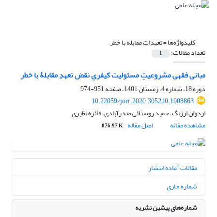
کلیدواژه‌ها =
تعهداتِ مقابله با خطر
تعداد مقالات:
1
مبانی فقهی مشروعیتِ مسئولیت کیفریِ نقض تعهدِ مقابلۀ با خطر
دوره 18، شماره 4، زمستان 1401، صفحه
951-974
10.22059/jorr.2020.305210.1008863
اردوان ارژنگ، حمید روستائی صدرآبادی، فائزه نظیری
مشاهده مقاله
اصل مقاله
876.97 K
مقالات آماده انتشار
شماره جاری
شماره‌های پیشین نشریه