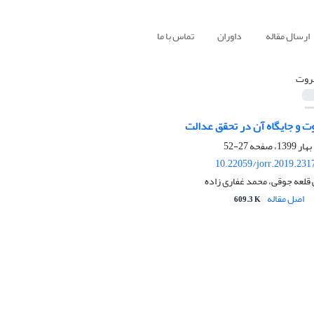
ارسال مقاله
داوران
تماس با ما
روت
وت و جایگاه آن در تحقق عدالت
27-52
10.22059/jorr.2019.231
قلعه جوقی، محمد غفاری زاده
اصل مقاله
609.3 K